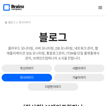
다음
메인
반복영역
[전시회]
페이스북
트위터
링크드인
블로그
[전시회]
페이지로
열기
건너뛰기
이동
‘CDA
공유하기
공유하기
공유하기
공유하기
‘공공용
슬라이드
컨퍼런스’를
민간
보기
통해
SaaS
해법을
서비스
블로그
회사이야기
제시한
제공기업’으로
브레인즈컴퍼니
선정된
블로그
브레인즈컴퍼니
클라우드 모니터링, 서버 모니터링, DB 모니터링, 네트워크 관리, 웹
애플리케이션 성능 모니터링, 통합로그관리, ITSM을 단일 플랫폼에서
관리, 브레인즈컴퍼니의 소식을 전합니다.
최신이야기
사람이야기
회사이야기
기술이야기
다양한이야기