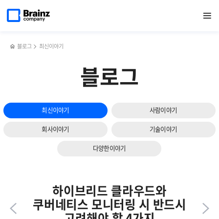
다음
메인
반복영역
복잡한
페이스북
트위터
링크드인
블로그
브레인즈컴퍼니,
페이지로
열기
건너뛰기
이동
네트워크
공유하기
공유하기
공유하기
공유하기
제니우스
슬라이드
트래픽,
(Zenius)
보기
Zenius
에
NMS·TMS·NPM으로
특화된
블로그
최신이야기
정확하게
AI
분석하기
Agent
블로그
서비스
출시
최신이야기
사람이야기
회사이야기
기술이야기
다양한이야기
하이브리드 클라우드와
쿠버네티스 모니터링 시 반드시
고려해야 할 4가지