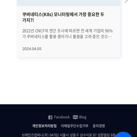
쿠버네티스(K8s) 모니터링에서 가장 중요한 두
금
가지?!
2022년 CNCF의 연간 조사에 따르면 전 세계 기업의 96%
지
가 쿠버네티스를 활용 중이거나 활용을 고려 중인 것으로
'먹통
나타났습니다. 또한 가트너는 쿠버네티스(Kubernetes,
카
K8s) 시장의 규모가 올해 1조 2천억 원대를 돌파할 것으로
시
2024.04.05
20
내다봤습니다. 이처럼 쿠버네티스가 '대세'로 자리 잡고
카드
있는 가운데, 쿠버네티스 활용에 대한 어려움을 겪는
사
기업도 많아지고 있습니다. 클러스터 내의 리소스 할당/
네
운영과 쿠버네티스 콘솔(대시보드)의 구성이 가장 큰
신뢰
어려움으로 꼽히는데요, 이러한 어려움을 극복하기 위한
'사
첫 번째 조건은 바로 올바른 '쿠버네티스 모니터링'입니다.
가
효과적이고 올바른 쿠버네티스 모니터링을 위해선 두
금융
가지를 '꼭' 기억해야 하는데요, 지금부터 그 두 가지를
금융
자세히 알아보겠습니다. ㅣ올바른 쿠버네티스 모니터링을
제
위한 두 가지 조건 첫 번째, 쿠버네티스의 주요 항목을
있습니다. 최근 수
한눈에 볼 수 있어야 합니다 쿠버네티스 환경은 규모가
위
Facebook
Blog
크고 동적이며 복잡한 구조를 가지고 있습니다. 그렇기
위
때문에 리소스 사용률, 에러 로그 등의 중요 정보를
한
개인정보처리방침
이메일무단수집거부
윤리경영
실시간으로 파악할 수 있어야 합니다. 따라서 쿠버네티스
제니우
모니터링을 효과적으로 수행하기 위해 첫 번째로 기억해야
신협
브레인즈컴퍼니(주) 04782 서울시 성동구 성수이로 87 성문빌딩 8층