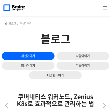
다음
메인
반복영역
IT 인프라 통합 모니터링 툴,
페이스북
트위터
링크드인
블로그
Zenius를
페이지로
열기
건너뛰기
이동
Zenius EMS로 데이터 쿼리형 토폴로지 활용하기
공유하기
공유하기
공유하기
공유하기
통한
슬라이드
NVIDIA
보기
MIG
모니터링과
블로그
최신이야기
GPU
자원
블로그
최적화
방안
최신이야기
사람이야기
회사이야기
기술이야기
다양한이야기
쿠버네티스 워커노드, Zenius
K8s로 효과적으로 관리하는 법