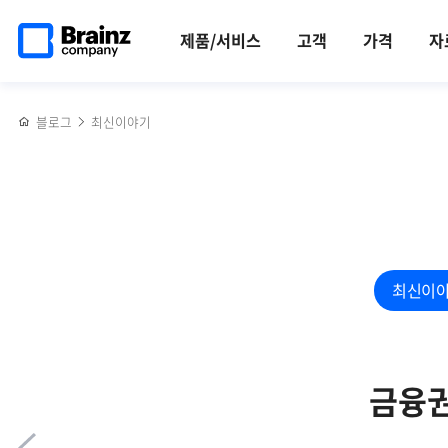
메인
반복영역
쿠버네티스
페이스북
트위터
링크드인
블로그
제니우스
페이지로
건너뛰기
(K8s)
공유하기
공유하기
공유하기
공유하기
SIEM(통합로그관리
제품/서비스
고객
가격
자
이동
모니터링에서
시스템),
가장
클라우드
중요한
서비스
블로그
최신이야기
두
확산
가지?!
사업
서비스로
선정
최신이
금융권