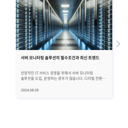
서버 모니터링 솔루션의 필수조건과 최신 트렌드
J
안정적인 IT 서비스 운영을 위해서 서버 모니터링
몇
솔루션을 도입, 운영하는 경우가 많습니다. 디지털 전환과
광
클라우드 컴퓨팅의 확산, IoT와 AI 기술의 발전으로
전
인해서 더욱 다양한 IT 서비스가 운용되고 그를 뒷받침할
속도
2024.08.05
20
서버 시스템의 수도 점증하면서 서버 모니터링 솔루션의
우
중요성은 더욱 높아질 것으로 예상됩니다. │서버
예
모니터링 솔루션이 갖춰야 할 필수조건은? 서버 모니터링
인기
솔루션 활용의 가장 큰 목적은 서버의 성능, 안정성을
Sw
실시간으로 파악해서 이상 상황이나 장애를 사전에
새
예방하거나 빠르게 대응하는 것입니다. 그리고 이 목적을
아직
이루기 위해서는 아래와 같은 조건을 반드시 갖추고
영