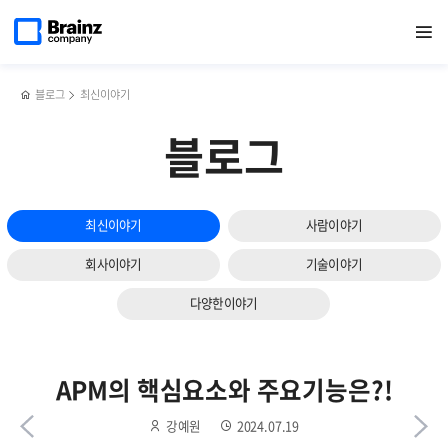
다음
메인
반복영역
GPU
페이스북
트위터
링크드인
블로그
옵저버빌리티
페이지로
열기
건너뛰기
이동
모니터링의
공유하기
공유하기
공유하기
공유하기
(Observability)
슬라이드
중요성과
vs
보기
솔루션
APM,
선택
우리
블로그
최신이야기
기준은?!
기업에
맞는
블로그
솔루션은?!
최신이야기
사람이야기
회사이야기
기술이야기
다양한이야기
APM의 핵심요소와 주요기능은?!
강예원
2024.07.19