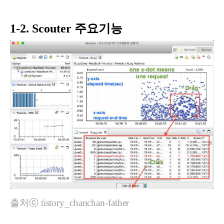
1-2. Scouter 주요기능
출처ⓒ tistory_chanchan-father