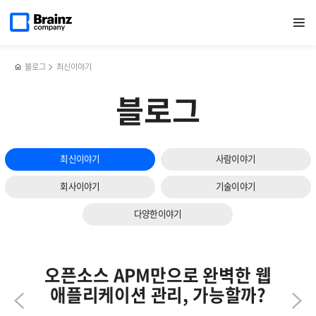
다음
메인
반복영역
좋은
페이스북
트위터
링크드인
블로그
로그
페이지로
열기
건너뛰기
이동
대시보드
공유하기
공유하기
공유하기
공유하기
수집기
슬라이드
(Dashboard)
Fluentd에
보기
설계를
대해
위한
알아야
블로그
최신이야기
4가지
할
핵심
5가지!
블로그
가이드
최신이야기
사람이야기
회사이야기
기술이야기
다양한이야기
오픈소스 APM만으로 완벽한 웹
애플리케이션 관리, 가능할까?