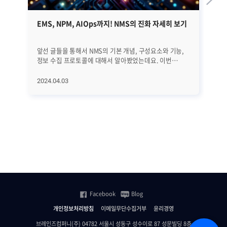
EMS, NPM, AIOps까지! NMS의 진화 자세히 보기
쿠
가
앞선 글들을 통해서 NMS의 기본 개념, 구성요소와 기능,
20
정보 수집 프로토콜에 대해서 알아봤었는데요. 이번
가
글에서는 NMS의 역사와 진화 과정, 그리고 최근 트렌드에
나타
대해서 자세히 알아보겠습니다. EMS, NPM, 그리고
K8
2024.04.03
20
AIOps에 이르기까지 네트워크의 빠른 변화에 발맞추어
내다봤습니다.
진화하고 있는 NMS에 대해서 하나씩 하나씩
있
살펴보겠습니다. ㅣNMS의 역사와 진화 과정 우선 NMS의
기
전반적인 역사와 진화 과정을 살펴보겠습니다. [1] 초기
운
단계 (1980년대 이전) 초기에는 네트워크 관리가
어
수동적이었습니다. 네트워크 운영자들은 네트워크를
첫
모니터링하고 문제를 해결하기 위해 로그 파일을 수동으로
효
분석하고 감독했습니다. [2] SNMP의 등장 (1988년)
가지
SNMP(Simple Network Management Protocol)의
자세히 
등장으로 네트워크 장비에서 데이터를 수집하고 이를 중앙
위한 두 
집중식으로 관리하는 표준 프로토콜을 통해 네트워크
한
Facebook
Blog
관리자들이 네트워크 장비의 상태를 실시간으로
크
모니터링하고 제어할 수 있게 됐습니다. [3] 네트워크 관리
때
개인정보처리방침
이메일무단수집거부
윤리경영
플랫폼의 출현 (1990년대 중후반) 1990년대 후반부에는
실시
상용 및 오픈 소스 기반의 통합된 네트워크 관리 플랫폼이
모
브레인즈컴퍼니(주) 04782 서울시 성동구 성수이로 87 성문빌딩 8층