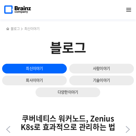
다음
메인
반복영역
IT 인프라 통합 모니터링 툴,
페이스북
트위터
링크드인
블로그
Zenius를
페이지로
열기
건너뛰기
이동
Zenius EMS로 데이터 쿼리형 토폴로지 활용하기
공유하기
공유하기
공유하기
공유하기
통한
슬라이드
NVIDIA
보기
MIG
모니터링과
블로그
최신이야기
GPU
자원
블로그
최적화
방안
최신이야기
사람이야기
회사이야기
기술이야기
다양한이야기
쿠버네티스 워커노드, Zenius
K8s로 효과적으로 관리하는 법