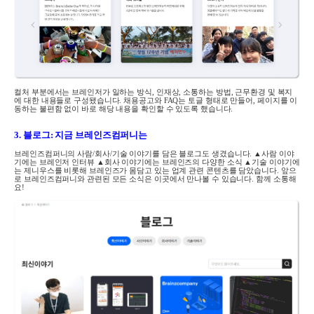
컬처 부분에서는 브레인저가 일하는 방식
,
인재상
,
소통하는 방법
,
근무환경 및 복지
에 대한 내용들로 구성됐습니다. 채용공고와
FAQ
는 토글 형태로 만들어
,
페이지를 이
동하는 불편함 없이 바로 해당 내용을 확인할 수 있도록 했습니다
.
3.
블로그
:
지금 브레인즈컴퍼니는
브레인즈컴퍼니의 사람
/
회사
/
기술 이야기를 담은 블로그도 생겼습니다
.
▲
사람 이야
기에는 브레인저 인터뷰
▲
회사 이야기에는 브레인즈의 다양한 소식
▲
기술 이야기에
는 제니우스를 비롯해 브레인즈가 몸담고 있는 업계 관련 콘텐츠를 담았습니다
.
앞으
로 브레인즈컴퍼니와 관련된 모든 소식은 이곳에서 만나볼 수 있습니다
.
함께 소통해
요
!