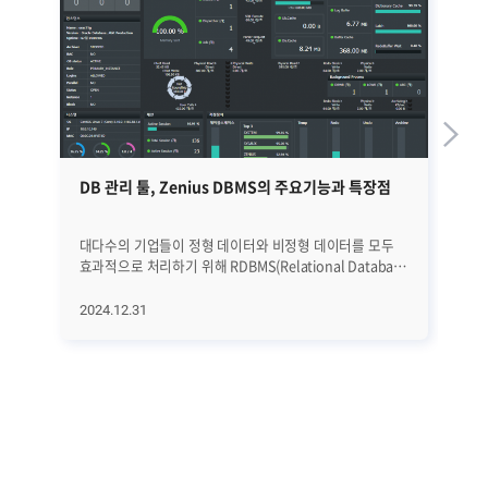
DB 관리 툴, Zenius DBMS의 주요기능과 특장점
브
대다수의 기업들이 정형 데이터와 비정형 데이터를 모두
브
효과적으로 처리하기 위해 RDBMS(Relational Database
돌
Management System, 관계형 데이트베이스 관리
지난 2
시스템)와 NoSQL(Not Only SQL, 비관계형
CE
2024.12.31
20
데이터베이스)을 함께 활용하는 경우가 많아지고
발표
있습니다. 하지만 두 시스템 간의 구조적 차이로 인해
돌아보겠습
데이터 동기화, 쿼리 최적화, 리소스 과다 사용 같은 문제가
서
발생하기 쉽습니다. 특히, 실시간으로 상태를
시작됐습니다.
모니터링하고 장애를 예측하는 작업은 생각보다 까다롭고
Ze
많은 시간과 노력을 요구합니다. 이런 복잡한 문제를
K8
해결하려면 다양한 DBMS를 통합적으로 관리하면서
특
잠재적인 문제를 사전에 식별할 수 있는 체계적인 DBMS
증설