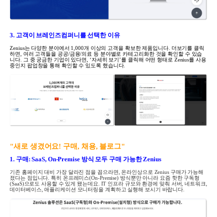
3. 고객이 브레인즈컴퍼니를 선택한 이유
Zenius
는 다양한 분야에서
1,000
개 이상의 고객을 확보한 제품입니다
.
더보기를 클릭
하면
,
여러 고객들을 공공
/
금융
/
의료 등 분야별로 카테고리화한 것을 확인할 수 있습
니다
.
그 중 궁금한 기업이 있다면
, ‘
자세히 보기
’
를 클릭해 어떤 형태로
Zenius
를 사용
중인지 팝업창을 통해 확인할 수 있도록 했습니다
.
"새로 생겼어요
!
구매
,
채용
,
블로그"
1. 구매
: SaaS, On-Premise
방식 모두 구매 가능한
Zenius
기존 홈페이지 대비 가장 달라진 점을 꼽으라면
,
온라인상으로
Zenius
구매가 가능해
졌다는 점입니다
.
특히 온프레미스
(On-Premise)
방식뿐만 아니라 요즘 핫한 구독형
(SaaS)
으로도 사용할 수 있게 됐는데요
. IT
인프라 규모와 환경에 맞춰 서버
,
네트워크
,
데이터베이스
,
애플리케이션 모니터링을 계획하고 실행해 보시기 바랍니다
.