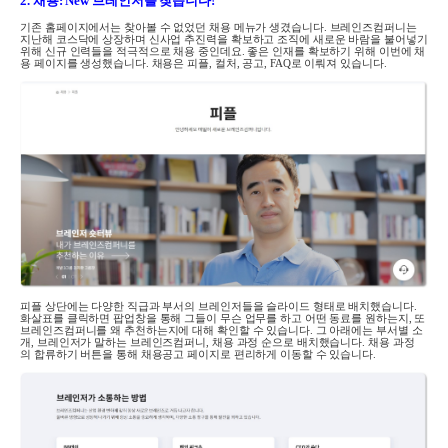
2.
채용
: New
브레인저를 찾습니다
!
기존 홈페이지에서는 찾아볼 수 없었던 채용 메뉴가 생겼습니다
.
브레인즈컴퍼니는
지난해 코스닥에 상장하며 신사업 추진력을 확보하고 조직에 새로운 바람을 불어넣기
위해 신규 인력들을 적극적으로 채용 중인데요
.
좋은 인재를 확보하기 위해 이번에 채
용 페이지를 생성했습니다
.
채용은 피플
,
컬처
,
공고
,
FAQ
로 이뤄져 있습니다
.
피플 상단에는 다양한 직급과 부서의 브레인저들을 슬라이드 형태로 배치했습니다
.
화살표를 클릭하면 팝업창을 통해 그들이 무슨 업무를 하고 어떤 동료를 원하는지
,
또
브레인즈컴퍼니를 왜 추천하는지에 대해 확인할 수 있습니다
.
그 아래에는 부서별 소
개, 브레인저가 말하는 브레인즈컴퍼니, 채용 과정 순으로 배치했습니다. 채용 과정
의 합류하기 버튼을 통해 채용공고 페이지로 편리하게 이동할 수 있습니다.