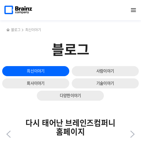
다음
메인
반복영역
디자이너를
페이스북
트위터
링크드인
블로그
기획부터
페이지로
열기
건너뛰기
이동
그만두고
공유하기
공유하기
공유하기
공유하기
설계,
슬라이드
개발
개발,
보기
일을
유지보수까지,
하는
다재다능한
블로그
최신이야기
이유
인재를
찾고
블로그
있어요!
최신이야기
사람이야기
회사이야기
기술이야기
다양한이야기
다시 태어난 브레인즈컴퍼니
홈페이지