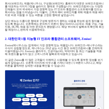
회사
(
브레인즈
),
제품
(
제니우스
),
구성원
(
브레인저
).
홈페이지 대문은 브레인즈컴퍼니
를 대표하는 이미지
3장을
슬라이드 형태로 구성했습니다
.
브레인즈컴퍼니는 다양한
인재들이 모여 국내에서 가장 경쟁력 있는
IT
인프라 통합관리 소프트웨어를 만드는
회사라는 점을 드러냈습니다
.
더불어
,
고객과 예비 브레인저를 위해 제품과 채용 페이
지로 바로 이동할 수 있는 버튼을 고정된 형태로 넣었습니다
.
상단 메뉴는 드롭다운 형태로 구성해 방문자가 원하는 내용을 한눈에 쉽게 찾아볼 수
있도록 했습니다
.
오른쪽에는 문의하기 버튼이 항상 따라다니는데요
.
제품 구입
,
기술
지원
, IR, PR,
채용 등 어떤 문의든지 환영합니다
.
해당 부서에서 발빠르게 확인해 회신
할 예정이니
,
편하게 이용해주세요
.
2. 대한민국
1
등 지능형
IT
인프라 통합관리 소프트웨어
, Zenius!
Zenius(
제니우스
)
는 업계에서 가장 경쟁력 있는 제품입니다
.
브레인즈
=
제니우스라는
수식이 성립할 정도로
,
제니우스는
20
년 넘는 시간 동안 브레인즈컴퍼니를 건재하게
이끌어왔습니다
. Zenius
는 클라우드
,
인공지능
(AI),
빅데이터 등 최신 기술들을 적용
해 트렌드를 놓치지 않고 고객 니즈에 발빠르게 대응하고 있습니다
.
이 같은
Zenius
를 더 많은 고객들이 이해하고 사용해볼 수 있도록 풍부한 정보를 보기
쉽게 담았습니다
.
오른쪽 이미지에 마우스를 가져다 대면
(+)
버튼이 나타나고
,
해당
버튼을 클릭하면 상세한 내용을 확인할 수 있습니다
.