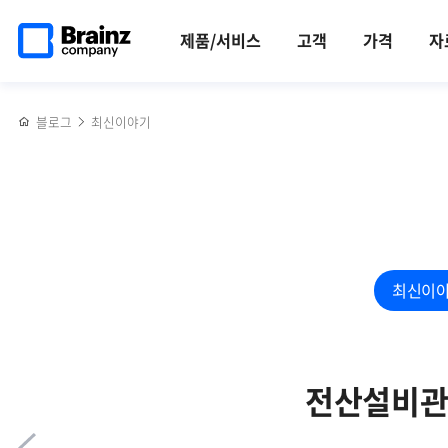
메인
반복영역
브레인즈컴퍼니,
페이스북
트위터
링크드인
블로그
리눅스
페이지로
건너뛰기
2025년
공유하기
공유하기
공유하기
공유하기
서버
제품/서비스
고객
가격
자
이동
상반기
TCP
간담회
세션
후기
상태,
블로그
최신이야기
제니우스
(Zenius)
SMS로
정밀하게
모니터링하기
최신이
전산설비관리