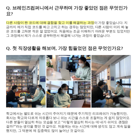
Q.
브레인즈컴퍼니에서 근무하며 가장 좋았던 점은 무엇인가
요
?
다른 사람이 짠 코드에 대해 결함을 찾고 이를 해결하는 과정
이 가장 좋았습니다
.
지
금까지 제가 직접 코드를 짜고 고치고 하는 경우는 많았지만
,
다른 사람이 미리 짜 놓
은 코드를 고쳐본 적은 잘 없었어요
.
처음에는 조금 이해하기 어려운 부분도 있었지만
그 과정에서 제가 스스로 공부하면서 해결해 나가는 과정이 좋았습니다
.
Q.
첫 직장생활을 해보며
,
가장 힘들었던 점은 무엇인가요
?
학교에서는 별도로 쉬는 시간이 주어지기 때문에 주기적인 리프레쉬가 가능했지만
,
회사는 학교와 다르게 자유롭다 보니 쉬는 시간을 스스로 조절하는 게 쉽지 않았어요
.
다른 분들이 열심히 하는 모습을 보고
“
이렇게 열심히 하시는 데 내가 쉬어도 괜찮은
걸까
?”
라는 생각을 했던 것 같아요
.
처음에는 쉬는 시간에 대해 생각도 않고 계속 일을
했지만
,
그 덕분에 제 집중력도 많이 늘어난 것 같아요
.