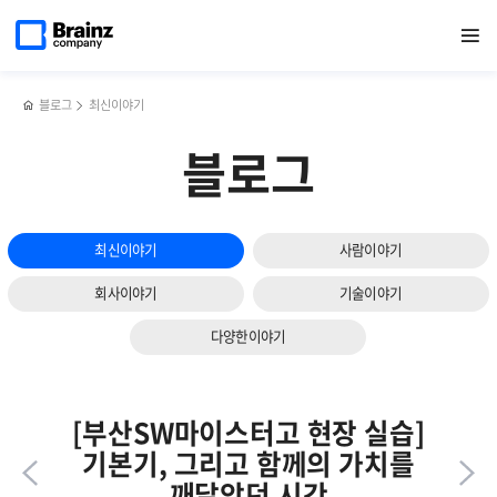
다음
메인
반복영역
[월간
페이스북
트위터
링크드인
블로그
[2023년
페이지로
열기
건너뛰기
이동
ABC뉴스]
공유하기
공유하기
공유하기
공유하기
장기근속자
슬라이드
구글
인터뷰]
보기
'바드',
장기근속할
MS
수
블로그
최신이야기
'빙'...
밖에
AI챗봇
없었던
블로그
오답
브레인즈만의
릴레이
매력은?
(1)
최신이야기
사람이야기
회사이야기
기술이야기
다양한이야기
[부산SW마이스터고 현장 실습]
기본기, 그리고 함께의 가치를
깨달았던 시간