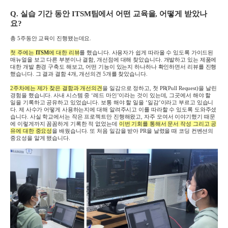
Q.
실습 기간 동안
ITSM
팀에서 어떤 교육을
,
어떻게 받았나
요
?
총
5
주동안 교육이 진행됐는데요
.
첫 주에는
ITSM
에 대한 리뷰
를 했습니다
.
사용자가 쉽게 따라올 수 있도록 가이드된
매뉴얼을 보고 다른 부분이나 결함
,
개선점에 대해 찾았습니다
.
개발하고 있는 제품에
대한 개발 환경 구축도 해보고
,
어떤 기능이 있는지 하나하나 확인하면서 리뷰를 진행
했습니다
.
그 결과 결함
4
개
,
개선의견
5
개를 찾았습니다
.
2
주차에는 제가 찾은 결함과 개선의견
을 일감으로 정하고
,
첫
PR(Pull Request)
을 날린
경험을 했습니다
.
사내 시스템 중
‘
레드 마인
’
이라는 것이 있는데
,
그곳에서 해야 할
일을 기록하고 공유하고 있었습니다
.
보통 해야 할 일을
‘
일감
’
이라고 부르고 있습니
다
.
제 사수가 어떻게 사용하는지에 대해 알려주시고 이를 따라할 수 있도록 도와주셨
습니다
.
사실 학교에서는 작은 프로젝트만 진행해왔고
,
자주 모여서 이야기했기 때문
에 이렇게까지 꼼꼼하게 기록한 적 없었는데
이번 기회를 통해서 문서 작성 그리고 공
유에 대한 중요성
을 배웠습니다
.
또 처음 일감을 받아
PR
을 날렸을 때 코딩 컨벤션의
중요성을 알게 됐습니다
.