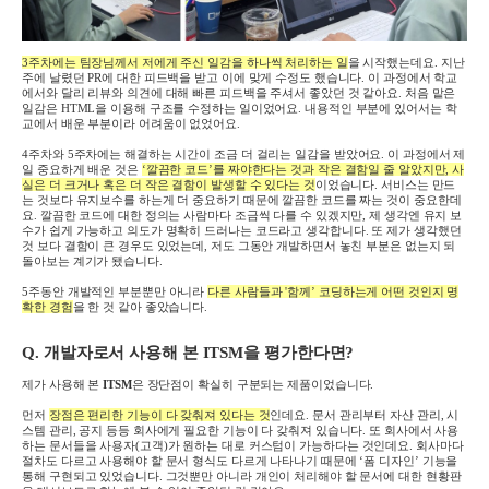
3
주차에는 팀장님께서 저에게 주신 일감을 하나씩 처리하는 일
을 시작했는데요
.
지난
주에 날렸던
PR
에 대한 피드백을 받고 이에 맞게 수정도 했습니다
.
이 과정에서 학교
에서와 달리 리뷰와 의견에 대해 빠른 피드백을 주셔서 좋았던 것 같아요
.
처음 맡은
일감은
HTML
을 이용해 구조를 수정하는 일이었어요
.
내용적인 부분에 있어서는 학
교에서 배운 부분이라 어려움이 없었어요
.
4
주차와
5
주차에는 해결하는 시간이 조금 더 걸리는 일감을 받았어요
.
이 과정에서 제
일 중요하게 배운 것은
‘
깔끔한 코드
’
를 짜야한다는 것과 작은 결함일 줄 알았지만
,
사
실은 더 크거나 혹은 더 작은 결함이 발생할 수 있다는 것
이었습니다
.
서비스는 만드
는 것보다 유지보수를 하는게 더 중요하기 때문에 깔끔한 코드를 짜는 것이 중요한데
요
.
깔끔한 코드에 대한 정의는 사람마다 조금씩 다를 수 있겠지만
,
제 생각엔 유지 보
수가 쉽게 가능하고 의도가 명확히 드러나는 코드라고 생각합니다
.
또 제가 생각했던
것 보다 결함이 큰 경우도 있었는데
,
저도 그동안 개발하면서 놓친 부분은 없는지 되
돌아보는 계기가 됐습니다
.
5
주동안 개발적인 부분뿐만 아니라
다른 사람들과 '함께
’
코딩하는게 어떤 것인지 명
확한 경험
을 한 것 같아 좋았습니다
.
Q.
개발자로서 사용해 본
ITSM
을 평가한다면
?
제가 사용해 본
ITSM
은 장단점이 확실히 구분되는 제품이었습니다
.
먼저
장점은 편리한 기능이 다 갖춰져 있다는 것
인데요
.
문서 관리부터 자산 관리
,
시
스템 관리
,
공지 등등 회사에게 필요한 기능이 다 갖춰져 있습니다
.
또 회사에서 사용
하는 문서들을 사용자
(
고객
)가
원하는 대로 커스텀이 가능하다는 것인데요
.
회사마다
절차도 다르고 사용해야 할 문서 형식도 다르게 나타나기 때문에
‘
폼 디자인
’
기능을
통해 구현되고 있었습니다
.
그것뿐만 아니라 개인이 처리해야 할 문서에 대한 현황판