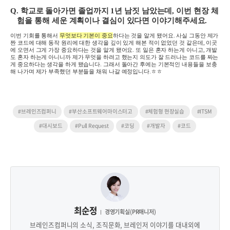
Q.
학교로 돌아가면 졸업까지
1
년 남짓 남았는데
,
이번 현장 체
험을 통해 세운 계획이나 결심이 있다면 이야기해주세요
.
이번 기회를 통해서
무엇보다 기본이 중요
하다는 것을 알게 됐어요
.
사실 그동안 제가
짠 코드에 대해 동작 원리에 대한 생각을 깊이 있게 해본 적이 없었던 것 같은데
,
이곳
에 오면서 그게 가장 중요하다는 것을 알게 됐어요
.
또 일은 혼자 하는게 아니고
,
개발
도 혼자 하는게 아니니까 제가 무엇을 하려고 했는지 의도가 잘 드러나는 코드를 짜는
게 중요하다는 생각을 하게 됐습니다
.
그래서 돌아간 후에는 기본적인 내용들을 보충
해 나가며 제가 부족했던 부분들을 채워 나갈 예정입니다
.
ㅎㅎ
#브레인즈컴퍼니
#부산소프트웨어마이스터고
#체험형 현장실습
#ITSM
#대시보드
#Pull Request
#코딩
#개발자
#코드
최순정
경영기획실(PR매니저)
브레인즈컴퍼니의 소식, 조직문화, 브레인저 이야기를 대내외에