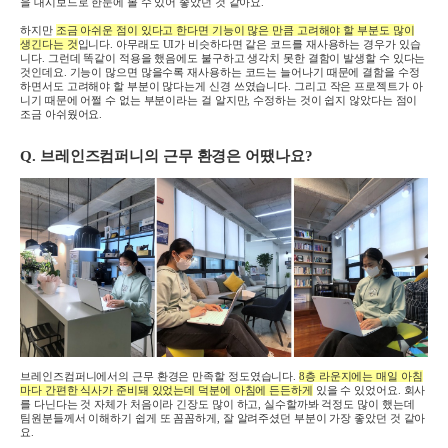
을 대시보드로 한눈에 볼 수 있어 좋았던 것 같아요
.
하지만
조금 아쉬운 점이 있다고 한다면 기능이 많은 만큼 고려해야 할 부분도 많이
생긴다는 것
입니다
.
아무래도
UI
가 비슷하다면 같은 코드를 재사용하는 경우가 있습
니다
.
그런데 똑같이 적용을 했음에도 불구하고 생각치 못한 결함이 발생할 수 있다는
것인데요
.
기능이 많으면 많을수록 재사용하는 코드는 늘어나기 때문에 결함을 수정
하면서도 고려해야 할 부분이 많다는게 신경 쓰였습니다
.
그리고 작은 프로젝트가 아
니기 때문에 어쩔 수 없는 부분이라는 걸 알지만
,
수정하는 것이 쉽지 않았다는 점이
조금 아쉬웠어요
.
Q.
브레인즈컴퍼니의 근무 환경은 어땠나요
?
브레인즈컴퍼니에서의 근무 환경은 만족할 정도였습니다
.
8
층 라운지에는 매일 아침
마다 간편한 식사가 준비돼 있었는데 덕분에 아침에 든든하게
있을 수 있었어요
.
회사
를 다닌다는 것 자체가 처음이라 긴장도 많이 하고
,
실수할까봐 걱정도 많이 했는데
팀원분들께서 이해하기 쉽게 또 꼼꼼하게
,
잘 알려주셨던 부분이 가장 좋았던 것 같아
요
.