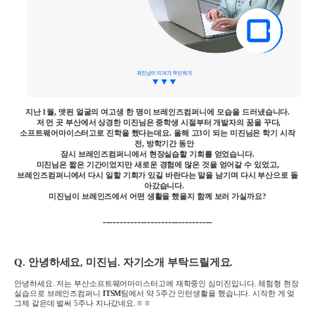
지난 1월, 앳된 얼굴의 여고생 한 명이
브레인즈컴퍼니에
모습을 드러냈습니다.
저 먼 곳 부산에서 상경한 미진님은 중학생 시절부터 개발자의 꿈을 꾸다,
소프트웨어마이스터고로 진학을 했다는데요. 올해 고3이 되는 미진님은 학기 시작
전, 방학기간 동안
잠시 브레인즈컴퍼니에서 현장실습할 기회를 얻었습니다.
미진님은 짧은 기간이었지만 새로운 경험에 많은 것을 얻어갈 수 있었고,
브레인즈컴퍼니에서 다시 일할 기회가 있길 바란다는 말을 남기며
다시 부산으로 돌
아갔습니다.
미진님이 브레인즈에서 어떤 생활을 했을지 함께 보러 가실까요?
--------------------------------
Q.
안녕하세요
, 미진님.
자기소개 부탁드릴게요
.
안녕하세요
.
저는 부산소프트웨어마이스터고에 재학중인 심미진입니다
.
체험형 현장
실습으로 브레인즈컴퍼니
ITSM
팀에서 약
5
주간 인턴생활을 했습니다
.
시작한 게 엊
그제 같은데 벌써
5
주나 지나갔네요
.
ㅎㅎ