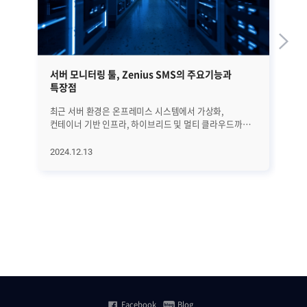
서버 모니터링 툴, Zenius SMS의 주요기능과
I
특장점
지
최근 서버 환경은 온프레미스 시스템에서 가상화,
까다
컨테이너 기반 인프라, 하이브리드 및 멀티 클라우드까지
출
다양해지며 점점 더 복잡해지고 있습니다. 이러한 변화는
브
단순히 서버 상태를 확인하는 것을 넘어서 문제가
소프
2024.12.13
20
발생하기 전에 예방하고, 데이터를 효율적으로 관리할 수
우
있는 통합 솔루션의 필요성을 크게 높이고 있습니다.
지
Zenius SMS는 이런 복잡한 환경에서 온프레미스
기
시스템뿐만 아니라 가상화된 서버, 이중화 구성, Docker와
대
같은 컨테이너 기반 기술까지 폭넓게 지원하며 효과적으로
제
활용되고 있습니다. 또한, 서버 상태를 실시간으로
계약
모니터링하고, 장애를 예측해 빠르게 대응하며, 운영
(Z
현황을 분석해 정밀한 리포트를 제공하는 기능을 통해 IT
통
인프라 운영의 효율성과 안정성을 동시에 높입니다. 서버
방법
모니터링 툴 Zenius SMS가 제공하는 주요 기능과
So
차별화된 장점을 구체적으로 살펴보겠습니다 서버
우수
Facebook
Blog
모니터링 툴, Zenius SMS의 주요기능 [1] 가시성 높은
서버