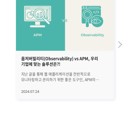
옵저버빌리티(Observability) vs APM, 우리
엣
기업에 맞는 솔루션은?!
활
지난 글을 통해 웹 애플리케이션을 전반적으로
최근
모니터링하고 관리하기 위한 좋은 도구인, APM의
특
핵심요소와 기능에 대해서 알아봤습니다(지난 글 보기).
기
APM은 분명 좋은 도구이지만 문제 원인이 애플리케이션,
클
2024.07.24
20
웹, WAS, DB가 아닌 특정한 시스템 오류이거나 클라우드
아마
네이티브 환경에서의 장애일 경우 문제 발생 원인을
구글
명확히 밝히기 어려울 수 있습니다. 따라서 이번 시간에는
주도해 나갔죠
APM의 한계성은 무엇이고, 이를 보완하기 위한 방법은
(I
무엇인지 자세히 살펴보겠습니다. │APM 한계성 불과
데이
얼마 전까지만 해도 예상치 못한 장애를 탐지하고
자
분석하는 것은, 기존 APM만으로 충분했었습니다.
데