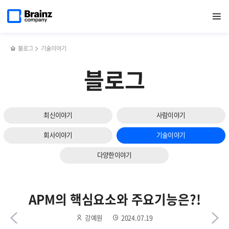
다음
메인
반복영역
GPU
페이스북
트위터
링크드인
블로그
옵저버빌리티
페이지로
열기
건너뛰기
이동
모니터링의
공유하기
공유하기
공유하기
공유하기
(Observability)
슬라이드
중요성과
vs
보기
솔루션
APM,
선택
우리
블로그
기술이야기
기준은?!
기업에
맞는
블로그
솔루션은?!
최신이야기
사람이야기
회사이야기
기술이야기
다양한이야기
APM의 핵심요소와 주요기능은?!
강예원
2024.07.19