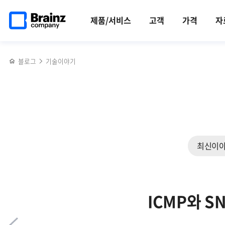
메인
반복영역
쿠버네티스를
페이스북
트위터
링크드인
블로그
브레인즈컴퍼니,
페이지로
건너뛰기
통해
공유하기
공유하기
공유하기
공유하기
서비스
제품/서비스
고객
가격
자
이동
본
확대
컨테이너
및
오케스트레이션
고객
블로그
기술이야기
만족도
향상
위해
원주사무소
오픈
최신이
ICMP와 