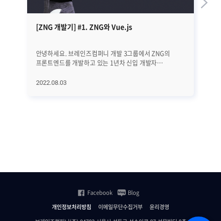
[ZNG 개발기] #1. ZNG와 Vue.js
J
안녕하세요. 브레인즈컴퍼니 개발 3그룹에서 ZNG의
몇
프론트엔드를 개발하고 있는 1년차 신입 개발자
광
김현수입니다. ZNG란 Zenius New Generation의
전
약자로, 브레인즈컴퍼니의 핵심 서비스인 제니우스의
속도
2022.08.03
20
차세대 버전을 말합니다. ZNG는 데이터베이스를 제외한
우
프론트엔드와 백엔드는 완전히 제로베이스에서 시작하는
예
장기 프로젝트이기에, 프로젝트를 진행하는 과정에서
인기
새롭게 배운 것, 개발자로서 성장, 팀 개발 경험 등을
Sw
기록하고자 ZNG 개발기를 작성하게 됐습니다. ZNG
새
개발기는 달마다 개발과정에서 있었던 이슈들, 경험,
아직
공부한 내용 등을 기술적인 내용과 함께 작성할
영
예정입니다. 다 함께! <사진 설명: 펭수, "렛츠고!">
절
1. ZNG가 무엇인가요? ZNG는 기존 제니우스에서
차트
발생하는 불편함을 해소하고자 탄생한 프로젝트입니다.
Ja
기존 제니우스에는 어떤 불편함이 있었고, 이를
역시
Facebook
Blog
해소하고자 ZNG는 어떤 컨셉을 목표로 개발할 것인가에
컴
대해 알아보겠습니다. 같은 부서 선배 동료들을 쫄래쫄래
장
개인정보처리방침
이메일무단수집거부
윤리경영
따라다니며 물어보고 배워가며 정리한 내용을 바탕으로
Ja