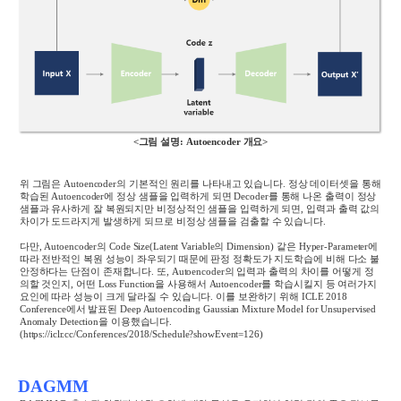
<그림 설명: Autoencoder 개요>
위 그림은
Autoencoder
의 기본적인 원리를 나타내고 있습니다
.
정상 데이터셋을 통해
학습된
Autoencoder
에 정상 샘플을 입력하게 되면
Decoder
를 통해 나온 출력이 정상
샘플과 유사하게 잘 복원되지만 비정상적인 샘플을 입력하게 되면
,
입력과 출력 값의
차이가 도드라지게 발생하게 되므로 비정상 샘플을 검출할 수 있습니다
.
다만
, Autoencoder
의
Code Size(Latent Variable
의
Dimension)
같은
Hyper-Parameter
에
따라 전반적인 복원 성능이 좌우되기 때문에 판정 정확도가 지도학습에 비해 다소 불
안정하다는 단점이 존재합니다
.
또
, Autoencoder
의 입력과 출력의 차이를 어떻게 정
의할 것인지
,
어떤
Loss Function
을 사용해서
Autoencoder
를 학습시킬지 등 여러가지
요인에 따라 성능이 크게 달라질 수 있습니다
.
이를 보완하기 위해
ICLE 2018
Conference
에서 발표된
Deep Autoencoding Gaussian Mixture Model for Unsupervised
Anomaly Detection
을 이용했습니다
.
(
https://iclr.cc/Conferences/2018/Schedule?showEvent=126
)
DAGMM