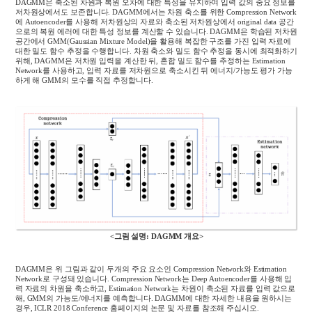
DAGMM
은 축소된 차원과 복원 오차에 대한 특성을 유지하여 입력 값의 중요 정보를
저차원상에서도 보존합니다
. DAGMM
에서는 차원 축소를 위한
Compression Network
에
Autoencoder
를 사용해 저차원상의 자료와 축소된 저차원상에서
original data
공간
으로의 복원 에러에 대한 특성 정보를 계산할 수 있습니다
. DAGMM
은 학습된 저차원
공간에서
GMM(Gaussian Mixture Model)
을 활용해 복잡한 구조를 가진 입력 자료에
대한 밀도 함수 추정을 수행합니다
.
차원 축소와 밀도 함수 추정을 동시에 최적화하기
위해
, DAGMM
은 저차원 입력을 계산한 뒤
,
혼합 밀도 함수를 추정하는
Estimation
Network
를 사용하고
,
입력 자료를 저차원으로 축소시킨 뒤 에너지
/
가능도 평가 가능
하게 해
GMM
의 모수를 직접 추정합니다
.
<그림 설명: DAGMM 개요>
DAGMM
은 위 그림과 같이 두개의 주요 요소인
Compression Network
와
Estimation
Network
로 구성돼 있습니다
. Compression Network
는
Deep Autoencoder
를 사용해 입
력 자료의 차원을 축소하고
, Estimation Network
는 차원이 축소된 자료를 입력 값으로
해
, GMM
의 가능도
/
에너지를 예측합니다
. DAGMM
에 대한 자세한 내용을 원하시는
경우
, ICLR 2018 Conference
홈페이지의 논문 및 자료를 참조해 주십시오
.