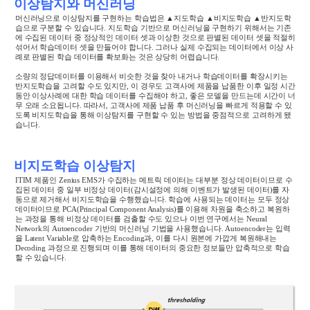
이상탐지와 머신러닝
머신러닝으로 이상탐지를 구현하는 학습법은 ▲지도학습 ▲비지도학습 ▲반지도학
습으로 구분할 수 있습니다
.
지도학습 기반으로 머신러닝을 구현하기 위해서는 기존
에 수집된 데이터 중 정상적인 데이터 셋과 이상한 것으로 판별된 데이터 셋을 적절히
섞어서 학습데이터 셋을 만들어야 합니다
.
그러나 실제 수집되는 데이터에서 이상 사
례로 판별된 학습 데이터를 확보화는 것은 상당히 어렵습니다
.
소량의 정답데이터를 이용해서 비슷한 것을 찾아 내거나 학습데이터를 확장시키는
반지도학습을 고려할 수도 있지만
,
이 경우도 고객사에 제품을 납품한 이후 일정 시간
동안 이상사례에 대한 학습 데이터를 수집해야 하고
,
좋은 모델을 만드는데 시간이 너
무 오래 소요됩니다
.
따라서
,
고객사에 제품 납품 후 머신러닝을 빠르게 적용할 수 있
도록 비지도학습을 통해 이상탐지를 구현할 수 있는 방법을 중점적으로 고려하게 됐
습니다
.
비지도학습 이상탐지
ITIM
제품인
Zenius EMS
가 수집하는 메트릭 데이터는 대부분 정상 데이터이므로 수
집된 데이터 중 일부 비정상 데이터
(
감시설정에 의해 이벤트가 발생된 데이터
)
를 자
동으로 제거해서 비지도학습을 수행했습니다
.
학습에 사용되는 데이터는 모두 정상
데이터이므로
PCA(Principal Component Analysis)
를 이용해 차원을 축소하고 복원하
는 과정을 통해 비정상 데이터를 검출할 수도 있으나 이번 연구에서는
Neural
Network
의
Autoencoder
기반의 머신러닝 기법을 사용했습니다
. Autoencoder
는 입력
을
Latent Variable
로 압축하는
Encoding
과
,
이를 다시 원본에 가깝게 복원해내는
Decoding
과정으로 진행되며 이를 통해 데이터의 중요한 정보들만 압축적으로 학습
할 수 있습니다
.