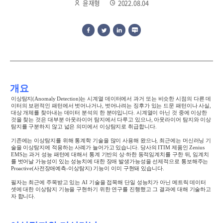
윤재형
2022.08.04
개요
이상탐지
(Anomaly Detection)
는 시계열 데이터에서 과거 또는 비슷한 시점의 다른 데
이터의 보편적인 패턴에서 벗어나거나
,
벗어나려는 징후가 있는 드문 패턴이나 사실
,
대상 개체를 찾아내는 데이터 분석의 한 분야입니다
.
시계열이 아닌 것 중에 이상한
것을 찾는 것은 대부분 아웃라이어 탐지에서 다루고 있으나
,
아웃라이어 탐지와 이상
탐지를 구분하지 않고 넓은 의미에서 이상탐지로 취급합니다
.
기존에는 이상탐지를 위해 통계학 기술을 많이 사용해 왔으나
,
최근에는 머신러닝 기
술을 이상탐지에 적용하는 사례가 늘어가고 있습니다
.
당사의
ITIM
제품인
Zenius
EMS
는 과거 성능 패턴에 대해서 통계 기반의 상∙하한 동적임계치를 구한 뒤
,
임계치
를 벗어날 가능성이 있는 성능치에 대한 장애 발생가능성을 선제적으로 통보해주는
Proactive(
사전장애예측
-
이상탐지
)
기능이 이미 구현돼 있습니다
.
필자는 최근에 주목받고 있는
AI
기술을 접목해 단일 성능치가 아닌 메트릭 데이터
셋에 대한 이상탐지 기능을 구현하기 위한 연구를 진행했고 그 결과에 대해 기술하고
자 합니다
.