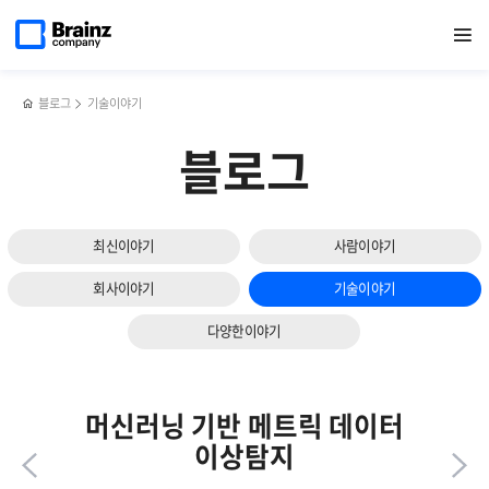
다음
메인
반복영역
Java
페이스북
트위터
링크드인
블로그
6개월
페이지로
열기
건너뛰기
이동
APM
공유하기
공유하기
공유하기
공유하기
&20년
슬라이드
기반
차
보기
기술에
개발자들이
대한
바라보는
블로그
기술이야기
간략한
브레인즈컴퍼니
설명
블로그
최신이야기
사람이야기
회사이야기
기술이야기
다양한이야기
머신러닝 기반 메트릭 데이터
이상탐지