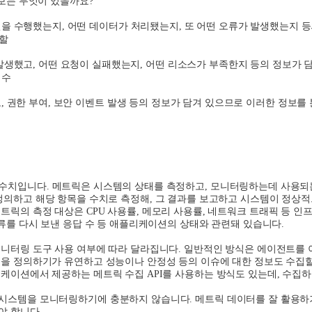
정보는 무엇이 있을까요
?
션을 수행했는지
,
어떤 데이터가 처리됐는지
,
또 어떤 오류가 발생했는지 등
악할
발생했고
,
어떤 요청이 실패했는지
,
어떤 리소스가 부족한지 등의 정보가 
 수
도
,
권한 부여
,
보안 이벤트 발생 등의 정보가 담겨 있으므로 이러한 정보를
 수치입니다
.
메트릭은 시스템의 상태를 측정하고
,
모니터링하는데 사용되
정의하고 해당 항목을 수치로 측정해
,
그 결과를 보고하고 시스템이 정상
트릭의 측정 대상은
CPU
사용률
,
메모리 사용률
,
네트워크 트래픽 등 인
류를 다시 보낸 응답 수 등 애플리케이션의 상태와 관련돼 있습니다
.
모니터링 도구 사용 여부에 따라 달라집니다
.
일반적인 방식은 에이전트를 
을 정의하기가 유연하고 성능이나 안정성 등의 이슈에 대한 정보도 수집할
리케이션에서 제공하는 메트릭 수집
API
를 사용하는 방식도 있는데
,
수집하
 시스템을 모니터링하기에 충분하지 않습니다
.
메트릭 데이터를 잘 활용하
야 합니다
.