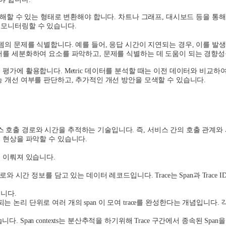
해할 수 있는 형태로 변환해야 합니다
.
차트나 그래프
,
대시보드 등을 통해
 모니터링할 수 있습니다
.
템의 문제를 식별합니다
.
예를 들어
,
응답 시간이 지연되는 경우
,
이를 발생
터를 세분화하여 요소를 파악하고
,
문제를 식별하는 데 도움이 되는 경향성
 평가에 활용합니다
. Metric
데이터를 분석할 때는 이전 데이터와 비교하여
능 개선 여부를 판단하고
,
추가적인 개선 방안을 모색할 수 있습니다
.
스 호출 경로와 시간을 추적하는 기술입니다
.
즉
,
서비스 간의 호출 관계와
 현상을 파악할 수 있습니다
.
로 이뤄져 있습니다
.
경로와 시간 정보를 담고 있는 데이터 레코드입니다
. Trace
는
Span
과
Trace ID
습니다
.
되는 논리 단위로 여러 개의
span
이 모여
trace
를 완성한다는 개념입니다
.
습니다
. Span contexts
는 분산추적을 하기위해
Trace
구간에서 종속된
Span
을