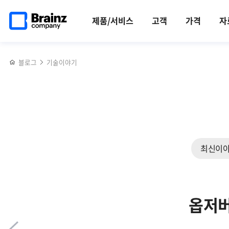
메인
반복영역
통합보안관리
페이스북
트위터
링크드인
블로그
옵저버빌리티
페이지로
건너뛰기
솔루션
공유하기
공유하기
공유하기
공유하기
향상을
제품/서비스
고객
가격
자
이동
'Zenius
위한
SIEM'
제니우스
국내
대표
블로그
기술이야기
CC인증
기능들
획득
최신이
옵저버