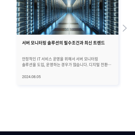
서버 모니터링 솔루션의 필수조건과 최신 트렌드
J
안정적인 IT 서비스 운영을 위해서 서버 모니터링
몇
솔루션을 도입, 운영하는 경우가 많습니다. 디지털 전환과
광
클라우드 컴퓨팅의 확산, IoT와 AI 기술의 발전으로
전
인해서 더욱 다양한 IT 서비스가 운용되고 그를 뒷받침할
속도
2024.08.05
20
서버 시스템의 수도 점증하면서 서버 모니터링 솔루션의
우
중요성은 더욱 높아질 것으로 예상됩니다. │서버
예
모니터링 솔루션이 갖춰야 할 필수조건은? 서버 모니터링
인기
솔루션 활용의 가장 큰 목적은 서버의 성능, 안정성을
Sw
실시간으로 파악해서 이상 상황이나 장애를 사전에
새
예방하거나 빠르게 대응하는 것입니다. 그리고 이 목적을
아직
이루기 위해서는 아래와 같은 조건을 반드시 갖추고
영
있어야 합니다. · 실시간 모니터링 서버의 성능, 가용성,
절
보안 상태를 실시간으로 모니터링할 수 있는 기능은 서버
차트
모니터링 솔루션의 핵심 요소입니다. 실시간 모니터링을
Ja