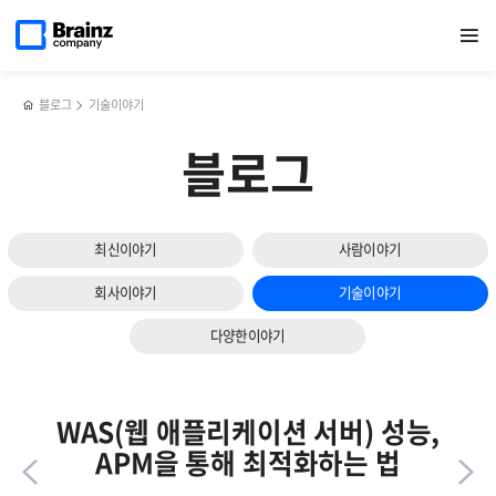
다음
메인
반복영역
SIEM을
페이스북
트위터
링크드인
블로그
브레인즈컴퍼니,
페이지로
열기
건너뛰기
이동
도입해야
공유하기
공유하기
공유하기
공유하기
NHN
슬라이드
하는
클라우드와
보기
5가지
진행한
이유
[솔루션
블로그
기술이야기
설명회]
성료
블로그
최신이야기
사람이야기
회사이야기
기술이야기
다양한이야기
WAS(웹 애플리케이션 서버) 성능,
APM을 통해 최적화하는 법