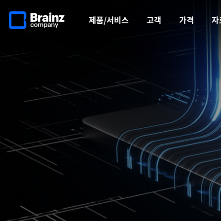
메인
반복영역
페이지로
건너뛰기
제품/서비스
고객
가격
자
이동