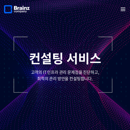
메인
반복영역
페이지로
열기
건너뛰기
이동
컨설팅 서비스
고객의 IT 인프라 관리 문제점을 진단하고,
최적의 관리 방안을 컨설팅합니다.