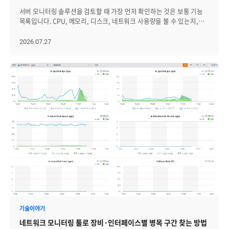
서버 모니터링 솔루션을 검토할 때 가장 먼저 확인하는 것은 보통 기능
목록입니다. CPU, 메모리, 디스크, 네트워크 사용량을 볼 수 있는지,
장애 알림을 받을 수 있는지, 대시보드를 제공하는지와 같은
항목입니다. 물론 이러한 기능은 중요합니다. 하지만 실제 운영
2026.07.27
환경에서는 기능의 유무보다 더 중요한 질문이 있습니다.우리 인프라
환경에서 장애를 얼마나 빨리 인지하고, 원인을 얼마나 정확히 좁히며,
운영자가 실제 조치까지 이어갈 수 있는가? 최근의 서버 모니터링
솔루션은 단순히 서버 상태를 보여주는 도구에 머물지 않습니다.
하이브리드 클라우드, 컨테이너, 복잡한 애플리케이션 구조, 보안
요구사항, 운영 자동화와 연결되면서 IT 운영의 핵심 기반으로 확장되고
있습니다. 그렇다면 서버 모니터링 솔루션의 최근 트렌드와 도입 전
확인해야 할 5가지 선택 기준은 무엇인지 자세히 살펴보겠습니다. 서버
모니터링 솔루션의 최근 흐름 과거 서버 모니터링의 중심은 서버 자원
사용량 확인이었습니다. CPU 사용률이 높은지, 메모리가 부족한지,
디스크 용량이 임계치에 도달했는지, 특정 프로세스가 정상적으로
동작하는지를 확인하는 방식입니다. 이 기준은 여전히 중요합니다. 다만
최근 운영 환경에서는 서버 한 대의 상태만으로 장애를 판단하기
어려워졌습니다. 서비스는 온프레미스 서버, 클라우드 인프라,
컨테이너, 네트워크, 데이터베이스, WAS 등 여러 계층 위에서
동작합니다. 하나의 장애가 여러 시스템에 영향을 주고, 반대로 사용자
불편은 발생했지만 서버 지표만 보면 정상처럼 보이는 경우도 있습니다.
기술이야기
이런 변화 속에서 서버 모니터링은 다음과 같은 방향으로 확장되고
네트워크 모니터링 툴로 장비·인터페이스별 병목 구간 찾는 방법
있습니다. - 서버 자원 감시에서 서비스 영향 분석으로: CPU·메모리