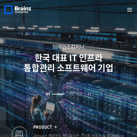
이전
다음
반복영역
슬라이드
슬라이드
열기
건너뛰기
보기
보기
브레인즈컴퍼니
한국 대표 IT 인프라
통합관리 소프트웨어 기업
비쥬얼
01
02
03
슬라이드
멈춤
PRODUCT
Zenius는 클라우드 핵심요소인 가상화 리소스 및 MSA(Micro