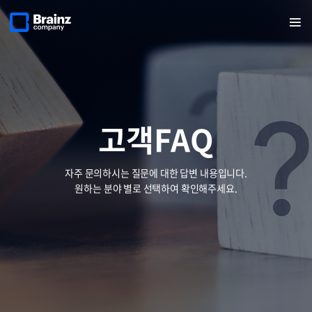
메인
검색
반복영역
페이지로
열기
건너뛰기
이동
고객FAQ
자주 문의하시는 질문에 대한 답변 내용입니다.
원하는 분야 별로 선택하여 확인해주세요.