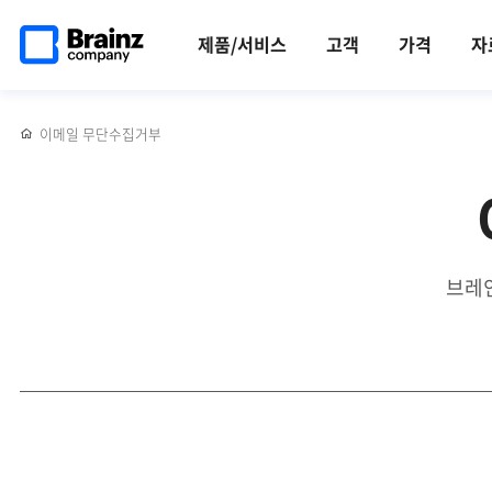
메인
반복영역
페이지로
건너뛰기
제품/서비스
고객
가격
자
이동
이메일 무단수집거부
브레