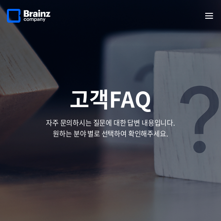
메인
검색
반복영역
페이지로
열기
건너뛰기
이동
고객FAQ
자주 문의하시는 질문에 대한 답변 내용입니다.
원하는 분야 별로 선택하여 확인해주세요.