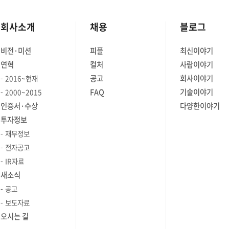
회사소개
채용
블로그
비전·미션
피플
최신이야기
연혁
컬처
사람이야기
공고
회사이야기
2016~현재
FAQ
기술이야기
2000~2015
인증서·수상
다양한이야기
투자정보
재무정보
전자공고
IR자료
새소식
공고
보도자료
오시는 길