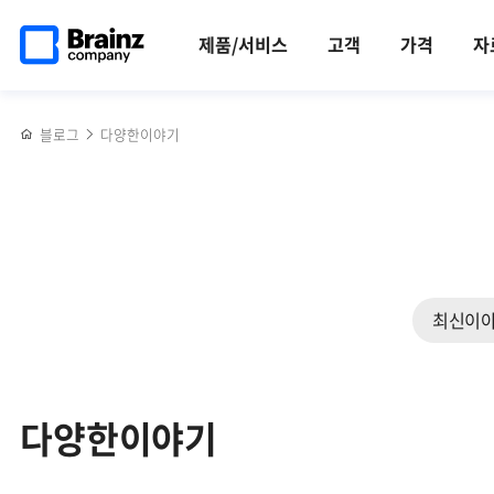
검색
메인
반복영역
페이지로
건너뛰기
제품/서비스
고객
가격
자
이동
블로그
다양한이야기
최신이
다양한이야기