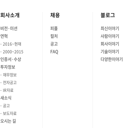
회사소개
채용
블로그
비전·미션
피플
최신이야기
연혁
컬처
사람이야기
공고
회사이야기
2016~현재
FAQ
기술이야기
2000~2015
인증서·수상
다양한이야기
투자정보
재무정보
전자공고
IR자료
새소식
공고
보도자료
오시는 길