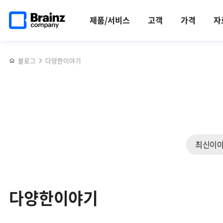
검색
메인
반복영역
페이지로
건너뛰기
제품/서비스
고객
가격
자
이동
블로그
다양한이야기
최신이
다양한이야기