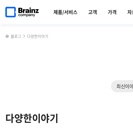
검색
메인
반복영역
페이지로
건너뛰기
제품/서비스
고객
가격
자
이동
블로그
다양한이야기
최신이
다양한이야기