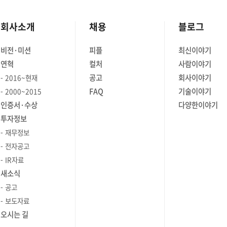
회사소개
채용
블로그
비전·미션
피플
최신이야기
연혁
컬처
사람이야기
공고
회사이야기
2016~현재
FAQ
기술이야기
2000~2015
인증서·수상
다양한이야기
투자정보
재무정보
전자공고
IR자료
새소식
공고
보도자료
오시는 길