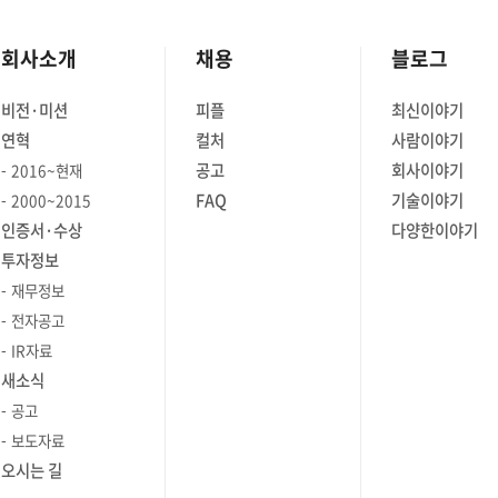
회사소개
채용
블로그
비전·미션
피플
최신이야기
연혁
컬처
사람이야기
공고
회사이야기
2016~현재
FAQ
기술이야기
2000~2015
인증서·수상
다양한이야기
투자정보
재무정보
전자공고
IR자료
새소식
공고
보도자료
오시는 길