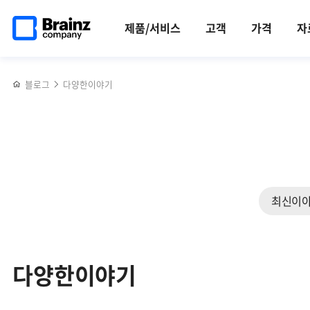
검색
메인
반복영역
페이지로
건너뛰기
제품/서비스
고객
가격
자
이동
블로그
다양한이야기
최신이
다양한이야기