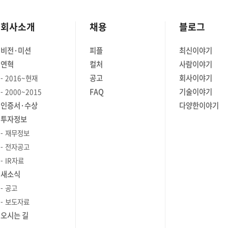
회사소개
채용
블로그
비전·미션
피플
최신이야기
연혁
컬처
사람이야기
공고
회사이야기
2016~현재
FAQ
기술이야기
2000~2015
인증서·수상
다양한이야기
투자정보
재무정보
전자공고
IR자료
새소식
공고
보도자료
오시는 길