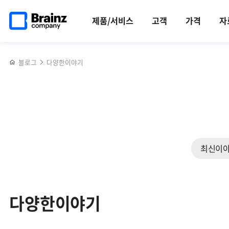
검색
메인
반복영역
페이지로
건너뛰기
제품/서비스
고객
가격
자
이동
블로그
다양한이야기
최신이
다양한이야기