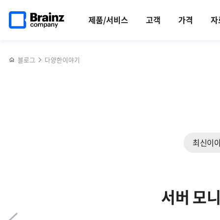
메인
반복영역
브레인즈컴퍼니
페이스북
트위터
링크드인
블로그
2026
페이지로
건너뛰기
2026
공유하기
공유하기
공유하기
공유하기
상반기
제품/서비스
고객
가격
자
이동
신년회
영업그룹
후기
워크숍
후기
블로그
다양한이야기
최신이
서버 모니