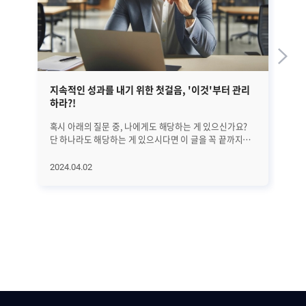
지속적인 성과를 내기 위한 첫걸음, '이것'부터 관리
EM
하라?!
혹시 아래의 질문 중, 나에게도 해당하는 게 있으신가요?
앞선
단 하나라도 해당하는 게 있으시다면 이 글을 꼭 끝까지
정
읽어보시기 바랍니다. 25년간 수많은 리더들을 분석해
글
의학적으로 밝혀낸 '지속적으로 성과를 만드는 방법'에
대해서
2024.04.02
20
대해서 하나씩 알아보려고 합니다. 오늘은 첫 번째로
A
지속적인 성과를 위해 가장 먼저 관리해야 할 '이것'에
진
대해서 알아보겠습니다. 과연 '이것'은 무엇일까요? (*
살펴보겠습니
알림: 이 글은 의사이자 CEO인 앨런 왓킨스의 [조율하여
전반
리딩하라(Coherence)]라는 책을 기반으로
단계
씌여졌습니다.) ㅣ가장 먼저 알고 관리해야 할 것은..
수
비즈니스에서는 수익과 이익 시장 점유율 확대 등 좋은
모
'결과'를 내는 것이 가장 중요합니다. 그리고 그 결과를
분석하고
만들기 전에는 당연히 '행동'이 있어야 하죠. 그렇다면 그
SN
'행동'에 영향을 미치는 요인들은 무엇이 있을까요? 위
등