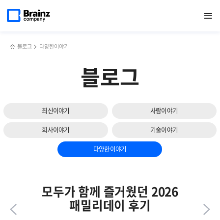
다음
메인
반복영역
서버
페이스북
트위터
링크드인
블로그
Zenius
페이지로
열기
건너뛰기
이동
·
공유하기
공유하기
공유하기
공유하기
K8s
슬라이드
네트워크
요약
보기
·
페이지로
클라우드
쿠버네티스
블로그
다양한이야기
등
운영
IT
현황을
블로그
인프라를
빠르게
제니우스로
분석하는
통합
방법
모니터링해야
최신이야기
사람이야기
하는
3가지
회사이야기
기술이야기
이유
다양한이야기
모두가 함께 즐거웠던 2026
패밀리데이 후기