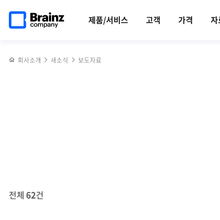
검색
메인
반복영역
페이지로
건너뛰기
제품/서비스
고객
가격
자
이동
회사소개
새소식
보도자료
전체
62
건