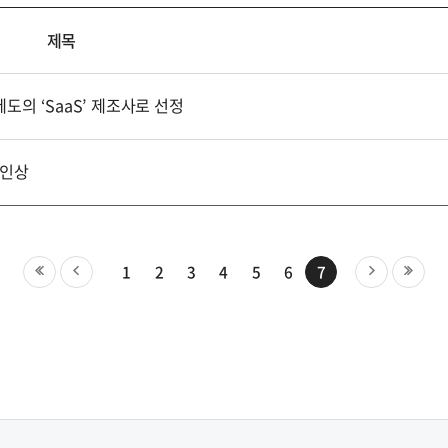
제목
의 ‘SaaS’ 제조사로 선정
 인상
1
2
3
4
5
6
7