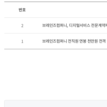
공지사항
번호
목록
-
번호,
브레인즈컴퍼니, 디지털서비스 전문계약제도
2
제목,
작성자,
작성일,
브레인즈컴퍼니 전직원 연봉 천만원 전격
1
조회