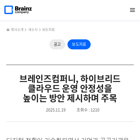
메인
반복영역
페이지로
열기
건너뛰기
이동
회사소개
새소식
보도자료
공고
보도자료
브레인즈컴퍼니, 하이브리드
클라우드 운영 안정성을
높이는 방안 제시하며 주목
2025.11.19
조회수 : 1210