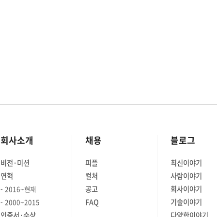
회사소개
채용
블로그
비전·미션
피플
최신이야기
연혁
컬처
사람이야기
공고
회사이야기
2016~현재
FAQ
기술이야기
2000~2015
인증서·수상
다양한이야기