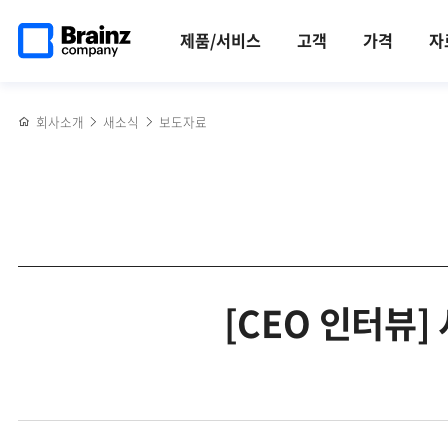
메인
반복영역
페이지로
건너뛰기
제품/서비스
고객
가격
자
이동
회사소개
새소식
보도자료
[CEO 인터뷰]