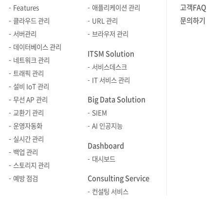
고객FAQ
Features
애플리케이션 관리
있는 점을 인정받아 산업포장을
수상하게 되었습니다. △기술력:
문의하기
클라우드 관리
URL 관리
다양한 이기종 IT 인프라에 대한
서버관리
브라우저 관리
통합관리 시스템 Zenius EMS를
데이터베이스 관리
ITSM Solution
기반으로, 웹 애플리케이션 성능
네트워크 관리
서비스데스크
모니터링 Zenius APM, 통합로그관리
트래픽 관리
IT 서비스 관리
Zenius SIEM , IT서비스 관리 Zenius
설비 IoT 관리
ITSM 등으로 구성된 소프트웨어 발전
Big Data Solution
무선 AP 관리
기여 △실적: 공공기관, 관제부분 실적
교환기 관리
SIEM
1위 △사회공헌: 산학 협력 등 일자리
운영자동화
AI 인공지능
창출 이번
실시간 관리
행사는 서울지방중소벤처기업청과
Dashboard
백업 관리
중소기업중앙회 서울지역본부가 공동
대시보드
스토리지 관리
주최하고 서울시가 후원하였습니다.
Consulting Service
예방 점검
컨설팅 서비스