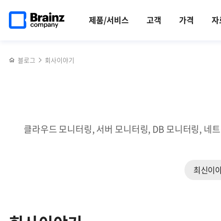
검색
메인
반복영역
페이지로
건너뛰기
제품/서비스
고객
가격
자
이동
블로그
회사이야기
클라우드 모니터링, 서버 모니터링, DB 모니터링, 네
최신이