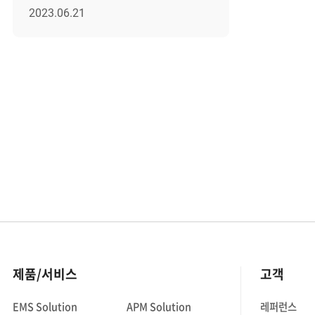
수상했습니다. 올해 34회째를 맞은
2023.06.21
중소기업인 대회는 일자리, 수출,
사회기여 등 한국경제 발전에 공헌한
중소/벤처기업인의 성과를 되짚어 보고,
자긍심을 높이는 중소 기업계 최대
축제입니다. 중소기업인 대회는
기술력 뿐만 아니라 재무적 실적과 사회
공헌에 얼마나 이바지 했는지를
종합적으로 평가하며 일회성 공적이
아닌 얼마나 꾸준한 업적이 쌓았는지를
보고 수상자를 선발합니다. 강선근
대표이사는 IT 인프라 통합관리 솔루션,
Zenius(제니우스)의 우수한 기술력으로
관제 분야의 국산화 및 국내 SW산업
수준을 향상시킨 공로를 인정
제품/서비스
고객
받았습니다. 또한 교육 기관에 기부금
전달 및 산학 협력 업무협약을 체결해
EMS Solution
APM Solution
레퍼런스
소프트웨어산업 인재 양성에 힘쓰고