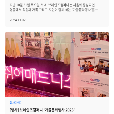
구성원들이 새로운 기술과 지식을 습득하여, 현장에서 얻은 경험을
지난 10월 31일 목요일 저녁, 브레인즈컴퍼니는 서울의 중심지인
업무에 적용할 수 있도록 합니다. 또한 현지 문화를 체험할 수 있는
명동에서 직원과 가족 그리고 지인이 함께 하는 '가을문화행사'를
기회도 주어져 견문을 넓힐 수 있게 합니다. 가족문화행사: 매년 5월
열었습니다. 바쁜 일상에서 잠시 벗어나 소중한 사람들과 특별한 시간을
'패밀리데이'를 통해 구성원과 가족이 함께 1박 2일 동안 즐길 수 있는
보내며 따뜻한 추억을 만들 수 있었던 시간이었습니다. 자회사
2024.11.02
시간을 마련합니다. 가족 단위로 참여할 수 있는 여러 프로그램과 최고급
에이프리카의 직원과 가족도 함께해, 이번 행사는 더욱 의미가
리조트 숙박을 지원하여 특별한 추억을 쌓을 기회를 제공합니다.
깊었는데요. 저녁식사부터 공연 관람까지! 그날의 생생한 후기를 자세히
가을에는 구성원과 그 가족, 지인을 초대해 저녁 식사와 다양한 문화
정리했습니다. │다채로운 메뉴로 함께한 즐거웠던 저녁시간 가을
체험을 즐길 수 있는 '가을문화행사'도 진행하고 있습니다. 유연근무제:
문화의 밤을 제대로 즐기기 앞서, 초밥 뷔페에서 배를 든든하게
구성원 개개인의 라이프스타일을 존중하여 유연근무제를 시행하고
채워주었습니다. 초밥은 물론 폭립, 피자, 샐러드, 디저트까지 다양한
있습니다. 점심 시간 또한 자유롭게 조정할 수 있어, 개인 생활과 업무의
메뉴로 행사에 참여한 모두의 입맛을 사로잡았습니다. "마음껏 골라
균형을 유지할 수 있도록 합니다. 동호회 활동 지원: 직무 외에도 다양한
먹을 수 있는 뷔페에서 저녁 식사를 할 수 있어서, 더 만족스러워요. 사실
취미와 관심사를 공유하며 소통할 수 있는 사내 동호회를 적극
벌써 4그릇 째에요(웃음)."라며 즐거워하는 구성원의 소감도 들어볼 수
지원합니다. 구성원들이 스포츠나 보드게임 등 다양한 활동을 함께
있었습니다. 모처럼 모인 가족과 지인이 함께 즐기는 맛있는 식사
즐기며, 친목과 화합을 다질 수 있는 기회를 제공하고 있습니다.
덕분에, 그 어느 때보다 화기애애한 대화와 웃음이 이어졌습니다.
개인교육비 및 도서 구입비 지원: 구성원들의 자기개발을 지원하기 위해
명동의 활기찬 분위기와 어우러져 작은 축제 같은 저녁이었습니다. │
교육비와 자격증 취득 비용을 아낌없이 지원합니다. 또한 도서 구입비도
모두의 웃음과 박수가 끊기지 않았던 난타 공연 이어서 명동 난타
제공하고 있어, 직원들이 지식과 역량을 지속적으로 발전시킬 수 있는
(NANTA) 극장에서 모두가 기대하던 난타 공연이 펼쳐졌습니다. 저녁
환경을 조성합니다. 이 외에도 사내 도서관 운영, 장기 근속 포상(5년,
8시에 공연이 시작되었고, 90분이라는 시간 내내 박수와 웃음이 끊이지
10년, 15년, 20년), 각종 경조금 지급, 라운지 및 콘도 회원권 운영 등
않았습니다. '주방 퍼포먼스'라는 이름에 걸맞게 배우들은 요리사
다양한 복지 제도를 운영하고 있습니다. 앞으로도 브레인즈컴퍼니는
복장으로 등장해 주방의 도구들을 활용한 타악기 연주와 아크로바틱을
구성원들이 행복하게 일할 수 있는 환경을 제공하기 위해, 지속적으로
선보이며, 유쾌한 퍼포먼스를 선보였습니다. 상모돌리기, 사자춤,
회사이야기
노력하겠습니다!
접시돌리기 등 전통예술 요소가 가미되어 더욱 흥미로운 무대가
[행사] 브레인즈컴퍼니 ‘가을문화행사 2023’
되었습니다. 대사 없이도 생동감 넘치는 표정과 동작만으로 무대를 가득