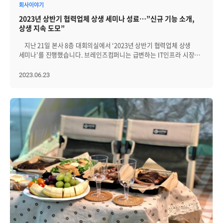
상담’으로 구성되었습니다. 1부ㅣ브레인즈컴퍼니의 특장점이
회사이야기
쓰겠습니다(웃음)." 이렇게 추가 1등 당첨자분들의 벅찬 소감도 들어볼
주목받다 1부에서는 기업별 SaaS 소개 순서에서 저희
수 있었습니다. 이번 'CEO가 쏜다!' 이벤트를 통해 직원들에게 단순한
2023년 상반기 협력업체 상생 세미나 성료…”신규 기능 소개,
브레인즈컴퍼니도 발표를 진행했습니다. 연속적인 기술 지원으로 높은
감사의 표시를 넘어서, 브레인즈 그룹의 핵심 가치 중 하나인 '행복하게
상생 지속 도모”
만족도의 고객서비스 제공, IT 인프라 서비스 관리를 위한 20여 종의
일하는 환경'을 위해 실천하려는 모습이 엿보였던 행사였습니다.
플랫폼 서비스, 높은 신용평가 등급 및 다수의 고객 등! 발표를 통해
선근님의 ❤ 그리고 무엇보다 직원들의 행복과 만족을 최우선으로
지난 21일 본사 8층 대회의실에서 ‘2023년 상반기 협력업체 상생
소개된 브레인즈컴퍼니와 서비스의 특장점에 대해서 많은
생각하는 선근 님의 따뜻한 마음도 직접 느낄 수 있던 시간이었었는데요,
세미나’를 진행했습니다. 브레인즈컴퍼니는 급변하는 IT인프라 시장
참관객분들께서 관심을 가져주셨습니다. 2부ㅣ기업별 맞춤
앞으로도 이러한 활동을 통해 모두가 행복하게 일할 수 있는 환경'을
환경에 적극 대응하고 협력사와의 협력을 더욱 강화하기 위해 협력업체
상담에도 이어진 관심 2부에서는 벡스코 회의실에 위치한 전담
만들고자 합니다. 브레인즈컴퍼니의 다음 이야기도 기대해 주세요!
상생 세미나를 운영하고 있습니다. 올해부터 세미나를 상, 하반기 2회
2023.06.23
부스에서, 고객별 상황에 따른 ‘맞춤 상담’ 시간을 가졌는데요. 비록 약
실시하기로 하였는데요, 기존에 EMS를 설치 및 활용하는 교육
100분의 길지 않은 시간이었지만, 많은 분들이 저희 부스를
중심에서 제니우스의 새로운 기능을 소개하는 중심으로 세미나에
찾아주셨습니다. 부스에서는 제니우스(Zenius) EMS의 실제 데모
변화를 주었습니다. 이날 행사는 먼저 프리세일즈팀에서 회사 소개를
화면을 기반으로 자세히 설명을 드리고, 고객 상황별 맞춤 안내를
하였고, 이어서 Technical Consulting 팀 정채린 차장이 제니우스
진행하여 좋은 반응을 얻을 수 있었습니다!
8.0의 신규 기능을 소개하였는데요, 20개 이상의 신규 기능에는 WNMS,
。。。。。。。。。。。。 공공용 민간 SaaS 서비스 제공 업체로
ERMS, 웹토폴로지 등이 포함되어 있습니다. 그리고 막간을 이용해
선정된 브레인즈컴퍼니는, 이번 매칭데이를 시작으로 보다 많은
통합로그관리, Zenius LogManager을 소개하는 시간도 가졌습니다.
행정기관 및 공기업에 IT 인프라·서비스 통합 모니터링 서비스를
WNMS는 분산된 AP 장비의 상태를 한 곳에서 통합 모니터링할 수
제공하는데 속도를 낼 예정입니다. 브레인즈컴퍼니가 공공용 관제
있을 뿐만 아니라, AP 장비의 Up/Down 링크, WAN Traffic 등을
서비스 시장에서 지속해서 선두를 유지하고, ‘디지털 정부
실시간으로 모니터링하고, AP 장비의 부하를 효율적으로 컨트롤하도록
플랫폼’으로의 혁신에 기여할 수 있도록 많은 관심과 응원
접속자 수, 사용자 수, 최대 동시접속자 수 등의 근거데이터를
부탁드립니다! 감사합니다?‍♀️
모니터링하고 자료로 확보할 수 있습니다. ERMS(Event
Relation Management System)은 문제 원인 추적을 위한 이벤트의
연관성을 분석하는 기능입니다. 기존 서비스맵의 기능에 AND/OR, 이상
등의 다양한 연산조건 및 통보기능을 추가하여 개별적 이벤트가 아닌