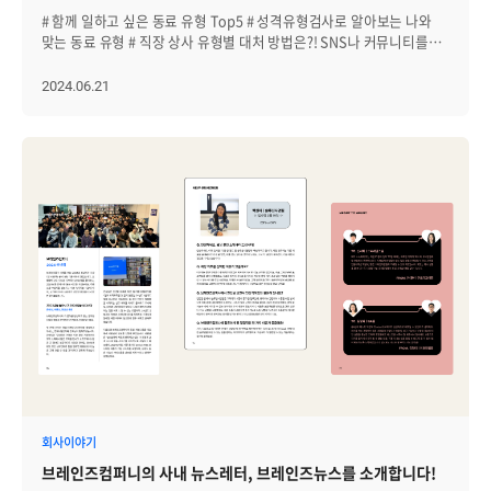
변화 사항을 주기적으로 투명하게 공유하는 것이 중요합니다. 이는
# 함께 일하고 싶은 동료 유형 Top5 # 성격유형검사로 알아보는 나와
직원의 신뢰를 쌓고, 조직 전체의 목표에 대한 이해와 참여를 높이며,
맞는 동료 유형 # 직장 상사 유형별 대처 방법은?! SNS나 커뮤니티를
변화에 대한 저하를 감소시켜줍니다. Microsoft의 사티야 나달리가
통해 자주 접할 수 있는 인기 클립의 주제입니다. 내가 '어떤 일'을
정기적으로 전 직원 미팅을 통해 회사의 성과, 도전과제 및 미래 계획을
하는지 못지않게 내가 '어떤 사람들'과 함께 일하는지가 점점 더 중요한
2024.06.21
공유하는 것과 Salesforce의 마크 배니 오프가 다양한 프로세스를 통해
요소로 자리 잡고 있습니다. 모두가 생각하는 좋은 상사와 동료의
꾸준히 소통하는 것이 좋은 예입니다. CEO나 경영진의 소통에서 가장
필수조건이자, 나 스스로도 직장에서 좋은 평가를 받을 수 있는 기본
중요한 부분은 '있는 그대로의 투명'해야 한다는 것! 경영진과 각 부서
중의 기본이 바로 '비즈니스 매너'입니다. 비즈니스 매너와 에티켓을
리더들이 매주 미팅을 통해 자신들의 성공과 실패를 솔직하여 공유하여
지키는 것이 한편으로는 쉽게 느껴지지만, 의외로 어렵고 막막할 때도
전사적인 투명성을 강화했던 Ford의 사례처럼, 투명한 소통은 결국
많은 것이 사실입니다. 처음 직장에 들어와 눈치로 익혀둔 '눈칫밥(?)'과,
함께 성공을 만드는 필수 요소입니다. [2] 명확하고 지속적인 피드백
틈틈이 어깨너머로 익혀둔 스킬들을 기반으로 회사 생활을 하지만,
기업 내에서 명확하고 빠른 피드백은 회사의 성장과 개인의 발전에
가끔씩은 '이런 질문까지 해도 될까?' 혹은 '내가 지금 어떻게 말하고
중요한 역할을 합니다. 먼저 빠른 피드백은 구성원의 비효율적인 행동을
행동하는 게 맞을까?'하는 생각이 들기도 하는데요. 이러한 고민들을
즉시 보완할 수 있도록 돕습니다. 이는 학습 곡선을 가속화하고,
해결하고, 조금 더 수월한 직장 생활을 만들기 위한 '비즈니스 매너
비효율적인 업무 방식이 고착화되는 것을 방지합니다. 긍정적인
세미나'가 지난 4월 8일 진행되었습니다. 한국 CS 경영연구소의 도영태
피드백의 경우에는 직원의 자신감을 높이고, 부정적인 피드백은 성장을
이사님을 초청하여 진행된 이번 세미나에서 나온 내용 중, '꼭 알아야 할
위한 동기를 제공합니다. 또한 피드백을 통해 리더와 팀원 간의 소통이
비즈니스 매너와 에티켓 세 가지'를 함께 알아보겠습니다. 효과적인
자주 이루어지면 서로의 신뢰를 높이고 관계를 강화할 수 있습니다.
의사소통을 위한 방법, BMW?! 꼭 알아야 할 비즈니스 에티켓 첫 번째
실례로 Adobe는 연간 성과 평가 시스템을 폐지하고, 리더와 팀원이
직장 내 동료들과 소통할 때에는 꼭 지켜져야 할 기본 언어 예절이
정기적으로 만나 성과와 목표에 대하 논의하는 'Check-in'이라는
있습니다. 특히 업무를 위해 모인 직장에서는 내가 하는 말이 성과와
지속적인 피드백 시스템을 도입했는데요. Adobe는 이 새로운 시스템을
직결되고, 잘못된 언행은 오해를 부를 수 있기에 올바른 언어 예절은
통해 직원 만족도가 향상되고 이직률이 감소했으며, 목표 달성률이
무엇보다 중요한 비즈니스 요소입니다. 따라서 효과적인 의사소통을
회사이야기
증가했다고 밝혔습니다. │모든 구성원의 '명확한 목표 의식의 공유'
위해서는 Body(자세)-Mood(분위기)-Word(말의 내용) 줄여서 B.M.W
1962년 미국 대통령 존 F. 케네디가 NASA를 방문했을 때 구내를
브레인즈컴퍼니의 사내 뉴스레터, 브레인즈뉴스를 소개합니다!
소통 방법을 체크해 보고 실행 보는 것이 중요합니다. 이날 세미나에서는
돌아다니며 여러 직원들에게 그들이 무슨 일을 하고 있는지를 물었다고