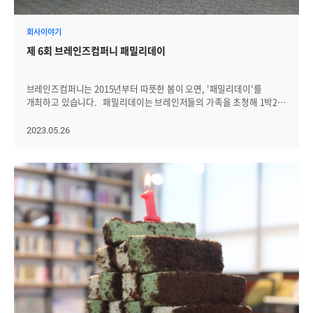
회사이야기
제 6회 브레인즈컴퍼니 패밀리데이
브레인즈컴퍼니는 2015년부터 따뜻한 봄이 오면, '패밀리데이'를
개최하고 있습니다. 패밀리데이는 브레인저들의 가족을 초청해 1박2일
간 함께 연휴를 즐기는 행사입니다. 한 번 참석한 가족들은 다음
패밀리데이를 손꼽아 기다릴 정도로 만족도가 높은 행사인데요.
2023.05.26
코로나로 인해 잠시 중단됐던 패밀리데이가 지난 5월 20~21일 양일간
홍천 대명 비발디파크에서 열렸습니다! 가족들이 도착하기 전, 도우미로
나선 브레인저들이 행사장을 세팅했습니다. 헹사장에 도착한
가족들은 간식박스와 음료를 비롯한 웰컴키트를 수령하고, 뽑기를 통해
상품도 함께 받아갔습니다. 또, 차후에 진행될 로또 게임과 행운권
추첨을 위해 사전 등록도 진행했습니다. 브레인즈에서 준비한
웰컴키트와 선물을 한 아름씩 안고 가족사진도 찰칵! 2인 가족부터
3대가 모두 총출동한 가족까지, 약 100여명의 브레인저와 가족들이
참석했습니다. 모두 빠짐없이 추억을 남길 수 있도록 폴라로이드로도
사진을 제공했어요. 본격적인 행사를 시작하기 앞서, 브레인저와 그
가족들이 함께 단체사진을 촬영했습니다. 환한 표정의 참가자들!
기분좋게 행사가 시작됐습니다. 이번 행사는 영업그룹의 막내,
석빈님이 진행했습니다. 행사장 앞 무대에 잔뜩 쌓인 경품들