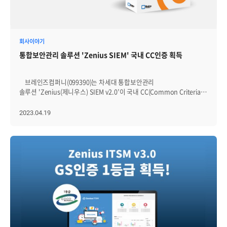
쏘기로 해, 행운이 벌칙으로 바뀌는 상황이 벌어졌습니다. 당첨자는
3팀의 가족들이 경품을 가져갔어요. 마지막 게임은 아이들이 가장
도영님과 예지님이었는데요. 이후에 동료들과 회사 앞 스타벅스에
기다린 '보물찾기'였는데요. 도우미들이 행사 시작 전 건물 근처에 많은
모여있는 걸 목격했습니다. 이번달에도 서로 웃고 즐기며 한 달을
보물을 숨겨뒀고, 한 명도 빠짐없이 상품을 가져갈 수 있었습니다. 평소
기분좋게 마무리할 수 있었어요. BB데이는 앞으로도 쭈~~~~~~욱
갖고 싶던 선물이 나오자, 활짝 웃음 짓던 아이들! 행사 중 가장 행복한
계속됩니다!
회사이야기
모습을 보여, 보는 이들도 절로 미소가 나왔네요. 게임이 끝난 후,
행운권 추첨이 시작됐습니다. 최연소 참가자인 인프라웹팀 보람님의
통합보안관리 솔루션 'Zenius SIEM' 국내 CC인증 획득
쌍둥이 딸도 추첨에 참여해 눈길을 끌었습니다. APM팀의 진광님 가족이
1등 및 여러 상품을 휩쓸어가며 부러움을 샀어요. 행사가 끝난 후,
가족별로 모여 브레인즈에서 제공한 한우 불고기를 먹으며 오붓한
브레인즈컴퍼니(099390)는 차세대 통합보안관리
시간을 보냈습니다. 이후 각자 숙소에서 자유시간을 갖고, 다음날
솔루션 'Zenius(제니우스) SIEM v2.0’이 국내 CC(Common Criteria)
오전 역시 브레인즈 측에서 마련한 조식을 먹은 후 집으로 돌아갔습니다.
인증 EAL(Evaluation Assurance Level) 2등급을 획득했다고 19일
이번 행사에 참석한 브레인저들이 마음 따뜻해지는 이야기를
밝혔다. 국내 CC인증은 IT보안인증사무국이 IT 제품의
2023.04.19
전해왔습니다. "사춘기에 접어든 큰 아이와 서먹했는데, 기분 전환이
보안성, 안정성, 신뢰성을 검증하고 이를 인증하는 제도다. 'Zenius
됐는지 좀 나아졌네요. 즐거운 시간이었어요." "매년 아주 만족하며
SIEM v2.0'은 이기종의 다양한 장비에서 발생되는 대용량 로그를 수집
행사에 참석하고 있습니다. 준비해주신 도우미분들께 감사드리고, 좋은
및 분석하고, 개인정보보호, 개인정보처리스템의 접속기록관리 등 각종
행사 계속 됐으면 해요." "동료들의 가족들을 보니, 무엇인가 알 수 없는
컴플라이언스에서 로그를 안전하게 저장하고 관리하는 소프트웨어다.
책임감이 더 생기는 것 같아요. 예전에는 나만 잘하면 되지라고
제품은 162만 EPS(Event Per Second)의 인덱싱과 1TB에 0.02초 이내
생각했는데 저와 협업하는 분이 누군가의 아버지이고 어머니라는 것을
검색 성능을 바탕으로 로그 수집 현황을 실시간으로
느끼며, 더 많이 배려해야 겠다는 생각을 했습니다." "코로나로 잠정
모니터링하고, 수집된 로그에 대한 위/변조 감시 기능을 제공한다.
중지됐다 오랜만에 다시 열려서 기뻐요. 1박 2일 동안 가족들이
특히 HTML5 기반 반응형 웹 환경 지원, 26종의 차트 및 컴포넌트 등
행복해하는 모습을 보며 저도 행복했어요. 맛있는 음식과 깔끔한 숙소
사용자 중심의 대시보드와 편리한 보고서 기능을 제공한다. 또, 'Zenius
그리고 멋지게 행사 준비한 도우미들이 있어 더욱 즐거운 시간을 보낼 수
SIEM v2.0'은 SQL(Structured Query Language)에서 제공하는
있었어요."
함수를 이용해 이상 탐지가 가능하고, 서버 증설 시 서비스 중단없이
병렬확장 할 수 있다. 브레인즈컴퍼니는 2020년에 'Zenius SIEM