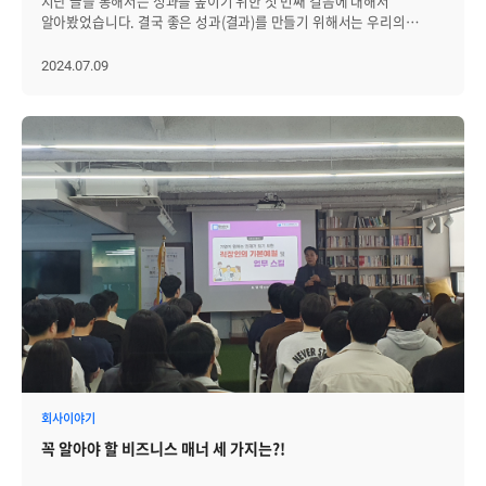
지난 글을 통해서는 성과를 높이기 위한 첫 번째 걸음에 대해서
알아봤었습니다. 결국 좋은 성과(결과)를 만들기 위해서는 우리의
행동과 생각, 그리고 느낌을 만들어 내는 '에너지와 생리 상태'를 잘
관리하는 것이 핵심이죠. (지난 글 보기) '개인'의 차원에서는 에너지와
2024.07.09
생리 상태를 관리하는 것이 성과를 내기 위한 첫걸음이라면, '팀'으로서
성과를 내기 위한 첫걸음은 무엇일까요? Microsoft, Salesforce,
Adobe, 구글 등 꾸준한 성공을 만들어내는 팀과 회사들의 사례를
통해서, 어떻게 하면 '팀'으로서 성공할 수 있는지 자세히
살펴보겠습니다. │기본 중의 기본이자 핵심은 '명확한 커뮤니케이션'
'지금 내가 제대로 이해한 걸까?' '내가 미팅 때 이야기 한건 이게 아닌데,
왜 이런 결과물이 나왔지?' '왜 미팅을 하면 오히려 더 혼란스러워 질까?'
다른 구성원과 함께 일하다 보면 적지 않게 겪게 되는 고민입니다.
이메일, 화상회의, 메신저 등 사내 구성원 간의 소통을 위한 도구들은
발전하고 있지만, 명확하지 못한 커뮤니케이션으로 인한 비효율성이
점점 더 증가하고 있습니다. 미국에 위치한 전문 회사인 Weber
Shandwick에 따르면 불충분한 커뮤니케이션이 지속될 경우 직원의
70% 이상이 업무능률이 심각하게 저하된다고 합니다. 또한 SIS
International Research는 불명확한 커뮤니케이션으로 인해 연간
기업들이 겪는 손실이 평균 6억 원에 이른다는 연구결과를 발표하기도
했습니다. 불명확한 소통으로 인한 과도한 스트레스 따라서 구성원 간의
명확한 커뮤니케이션을 통해 오해를 줄이고 협력을 강화하는 것이 매우
회사이야기
중요합니다. 그렇다면 구체적으로 어떻게 명확한 커뮤니케이션을 해야
꼭 알아야 할 비즈니스 매너 세 가지는?!
하는 걸까요? [1] 리더(CEO, 경영진, 팀장)의 직접적이고 투명한 소통 각
기업의 CEO나 경영진은 정기적으로 회사의 상황, 비전, 그리고 중요한