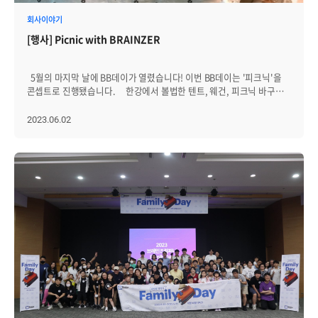
복합적인 이상 상황을 감지할 수 있습니다. 웹토폴로지는
기존에는 CS 형식으로 제공되었던 토폴로지맵의 활용도를 높이기 위해
회사이야기
Web기반으로 구현하여 오버뷰와 함께 활용할 수 있도록
[행사] Picnic with BRAINZER
구현하였습니다. 마지막은 클라우드 모니터링을 소개하고 시현을
통해 클라우드 가상화 자원을 모니터링하여 가상 자원의 적절한 운영
효율성을 향상시킬 수 있는지 선 보였습니다. 이번 세미나에는
5월의 마지막 날에 BB데이가 열렸습니다! 이번 BB데이는 '피크닉'을
영진인포텍, 한신정보, 시원 등 협력업체 관계자뿐만 아니라
콘셉트로 진행됐습니다. 한강에서 볼법한 텐트, 웨건, 피크닉 바구니,
디와이, 더존비즈온 같은 고객사에서도 참여했습니다. 참여한
테이블 등이 브레인즈에 채워졌는데요. 음식 역시 피크닉에 맞춰
협력업체는 이런 형식의 세미나가 자주 있었으면 좋겠다, 그리고
바베큐와 과일, 치즈, 와인 등으로 준비했습니다. 8층 라운지에 일찍
2023.06.02
정기적인 온라인 교육을 희망한다는 의견을 주셨습니다. 반면 참여한
올라온 브레인저들이 역대급이라는 입소문을 내며...... 많은
고객사는 제니우스 8.0으로 업그레이드를 결정하는 데 많은 도움이
브레인저들이 함께했습니다! 이번에도 빠짐없이 신규 입사자들이
되었다고 합니다. 세미나를 주관한 소감은 “제품 중심으로 소개하는
참석해, 타 부서 브레인저들과 교류하며 뜻깊은 시간을 보냈습니다.
세미나는 처음인데 예상보다 질문이 많았고 관심이 뜨거운 것을 보고
브레인저들의 소통 창구로 자리잡은 BB데이! 다음 달에 또 새로운
앞으로 제품을 소개하는 기회를 자주 가지면 좋겠다”입니다. 참여해
모습으로 찾아오겠습니다.
주신 모든 분께 감사 인사 전합니다.