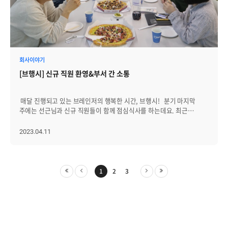
나갈 예정이며, 적은 초기 비용으로 도입이 가능하도록 SaaS(Software
as a Service, 서비스형 소프트웨어) 형태의 서비스 출시를 준비
중”이라고 밝혔다.
회사이야기
[브행시] 신규 직원 환영&부서 간 소통
매달 진행되고 있는 브레인저의 행복한 시간, 브행시! 분기 마지막
주에는 선근님과 신규 직원들이 함께 점심식사를 하는데요. 최근
브레인즈컴퍼니의 다양한 부서에 새로운 얼굴들이 찾아왔습니다.
사원부터 팀장까지, 회의실에 한가득 모여 선근님과 도란도란 이야기를
2023.04.11
나누며 서로에 대해 알아가는 시간을 가졌습니다. 부서 간
브행시에서는 여직원들끼리 모여 소통하는 시간을 가졌습니다.
브레인즈컴퍼니는 남직원 비율이 높은 편이지만, 점점 여직원들도
늘어나고 있는데요. 주니어급 직원들끼리 두 차례에 걸쳐 식사를
1
2
3
진행했습니다. 이날은 해외 워크숍을 앞두고 있던터라, 숙소는 누구와
쓰게 될지, 서로의 여행 계획은 어떻게 되는지 등에 대한 이야기를
나눴습니다. 이번 주에 진행된 또 다른 브행시! 같은 층에서 근무하고
있는 인프라코어팀과 인프라웹팀이 한 자리에 모였어요. 이날 모인
브레인저들은 차장급 이상에 장기근속자 분들이 대부분이었는데요.
모두 편하게 대해 주셔서 화기애애한 분위기 속에서 따뜻한 시간을 보낼