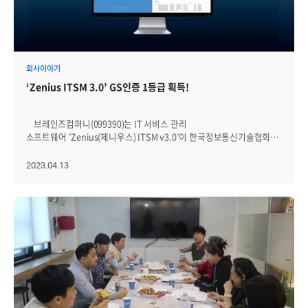
v1.0'을 처음 개발한 후, 이번 업그레이드로 빅데이터 기반의 다양한
로그 수집 및 연관분석을 통해 관리 효율을 증대하고, 국내 네트워크
환경의 규제를 준수하기 위해 CC인증을 획득했다. 강선근
브레인즈컴퍼니 대표는 "향후 ChatGPT와 같은 LLM(Large Language
Model)기술을 활용해 고객에게 보다 편리한 인터페이스를 제공하고,
회사이야기
SaaS(Software as a Service, 서비스형 소프트웨어)버전을 준비하고
‘Zenius ITSM 3.0’ GS인증 1등급 획득!
있다"고 말했다.
브레인즈컴퍼니(099390)는 IT 서비스 관리
소프트웨어 ’Zenius(제니우스) ITSM v3.0’이 한국정보통신기술협회
(TTA)로부터 GS인증 1등급을 획득했다고 13일 밝혔다. GS인증은
국산 소프트웨어의 품질을 증명하는 국가 인증제도다. 국제표준화기구
2023.04.13
(ISO)가 정한 표준을 기반으로 소프트웨어의 기능적합성, 성능효율성,
사용성, 신뢰성, 보안성 등 9가지 항목을 점검해 인증을 부여한다.
Zenius ITSM(IT Service Management system)은 국제표준 ITIL(IT
Infrastructure Library)을 기반으로 IT 서비스 부서의 업무 프로세스를
자동화 및 통합하는 소프트웨어로서, IT 문제 해결과 개선을 위한
체계적이고 모범적인 프로세스를 제공한다. Zenius ITSM v3.0은
로우코드 기반의 워크플로우 엔진과 구성정보데이터베이스
(CMDB) 엔진을 탑재했으며, 워크플로우를 쉽게 생성하고 수정할 수
있는 프로세스 및 폼 디자이너를 포함하고 있다. 강선근
브레인즈컴퍼니 대표는 “브레인즈컴퍼니는 Zenius ITSM v3.0을
소규모 기업, 스타트업, 공공시장 등 다양한 시장에 공격적으로 확대해