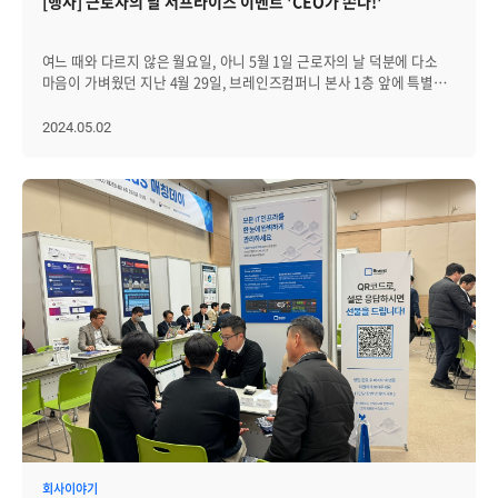
[행사] 근로자의 날 서프라이즈 이벤트 'CEO가 쏜다!'
직원이 자신의 일이 회사의 큰 그림에 어떻게 기여하는지 이해할 수
알아가는 '뉴-브레인저' 인터뷰, 브레인저에게 감사한 마음을 전하는
쓰는 방법을 7가지로 나눠볼 수 있습니다. 특히 4번에 '제목 부분은
있도록 합니다. 이를 위해 매년 성과 관리 프로세스를 통해 개인의
'하트 투 하트', 매 호마다 주제를 던지고 브레인저의 목소리를 들을 수
심사숙고해서 써라' 항목 같은 경우는 용건을 정확히 밝히고 인사말을
목표를 회사의 연간 목표와 연결 지어 설정하죠. 이러한 성과와 목표의
있는 '보이서 오브 더브레인즈' 등! 구성원 모두가 조금이라도 더
쓰지 않은 것이 중요합니다. 예를 들어 '안녕하세요. 영업팀
여느 때와 다르지 않은 월요일, 아니 5월 1일 근로자의 날 덕분에 다소
연결은 직원 개개인의 역할이 큰 목표 달성에 중요하다는 것을 강조하여
가까워질 수 있는 콘텐츠를 만들기 위해 최선을 다하고 있습니다.
홍길동입니다'라는 제목은 지양해야 하죠. 이 외에도 리스트에 있는
마음이 가벼웠던 지난 4월 29일, 브레인즈컴퍼니 본사 1층 앞에 특별한
동기를 부여하고 참여를 촉진시킵니다. 위의 세 가지 방법뿐 아니라,
브레인즈뉴스는 내부 온라인 커뮤니티와 전체 메일에서 확인할 수도
부분들을 꼭 참조하셔서 효과적으로 이메일을 활용하시기 바랍니다.
차량이 도착했습니다! │본사 1층 앞, 특별한 커피차가 등장하다 본사
회사의 중요 목표와 실천 방침 등을 담은 '컬처 북'을 만들어서
있고, 인쇄본은 8층 카페테리아와 각 팀별로 두어서 언제든지 편하게
기본적인 커뮤니케이션 방법부터 보고서와 이메일 작성 방법, 그리고 그
1층 앞에 등장한 차량은 예쁜 외관을 갖춘 커피차였습니다! 브레인즈
2024.05.02
지속적으로 활용하는 방법도 명확한 목표의식 공유를 위한 좋은
확인할 수 있습니다. 아무리 뛰어난 지성이나 전략을 가지고 있어도 혼자
외에 그동안 놓치고 있었던 디테일한 직장 생활 팁까지! 이번 '비즈니스
그룹의 대표인 선근 님께서 근로자의 날을 맞아 브레인즈컴퍼니와
방안입니다. '투명하게 커뮤니케이션하고, 목표를 명확하게 공유하라'
게임을 한다면, 항상 팀에게 지게 될 것입니다 리드 호프만(링크드인의
매너와 기본 소양' 세미나는, 직장인으로서의 기본 매너를 익힐 수 있는
에이프리카 구성원분들을 위해 직접 준비해 주셨는데요. 단순히 커피만
어떻게 보면 새로울 것이 없는 내용이지만, 실제로 적용하고 꾸준히
공동 창립자) 브레인즈뉴스를 통해 활발하게 소통하여 최고의 팀워크를
시간이었습니다. '동료와 함께 협력하여 성과를 만드는 것'이 더욱
준비된 게 아니었습니다. 아메리카노, 카페라떼, 바닐라라떼 등의
적용하는 것에는 적지 않은 노력이 필요한 것이 사실입니다. 하지만
만들고, 그 팀워크를 바탕으로 최고의 가치를 만들어내는
중요해지는 가운데, 기본 비즈니스 매너를 갖추도록 노력하면서 아래의
커피류부터 리버레몬에이드, 핑크 리치 에이드, 샤인 머스캣 에이드,
꾸준히 함께 성과를 만들기 위한 필수 요소이기에, '천 리 길도 한
브레인즈컴퍼니가 되겠습니다.
질문을 끊임없이 스스로 해보는 것도 중요하다고 생각합니다. 지금 나는
뱅쇼 에이드와 같은 에이드류와 티! 그리고... 달콤하고 신선한 다양한
걸음부터'라는 오랜 속담을 떠올리며, 오늘부터 하나씩 적용해 보는
함께 일하고 싶은 좋은 동료인가? [ 붙임 ] 브레인즈컴퍼니는 교육비/
과일이 담긴 과일 컵까지 준비되어 있었습니다! '브레인즈 그룹 모두
것은 어떨까요?
자격증 취득 지원, 외부 강사 초빙 강연, 사내 도서관, 세미나 진행 등
모여라!'라는 팻말처럼, 커피차 이벤트 앞에 구성원분들이 삼삼오오
직원들의 역량을 높이기 위한 다양한 지원을 하고 있습니다. 또한 전
모이기 시작했는데요. 어떤 메뉴를 고를지 화기애애한 웃음과 목소리가
직원 해외연수, 해외 연수단 파견, 인센티브 제도 등 다양한 제도를
끊이질 않았습니다. "갑자기 1층에 커피차가 있어서 깜짝 놀랐어요.
운용하며 함께 성장하고 보람을 느낄 수 있도록 노력하고 있습니다.
선근 님이 앞치마 하면서 서빙해 주셨던 모습도 인상적이었습니다
(웃음). 특히 음료에 붙어있던 '여러분이 있어 정말 든든합니다'라는
문장에 감동받았어요!" "1층에 커피차가 있어서, 근처에 무슨 행사하나
보다 했는데 저희를 위한 선물이었다니. 정말 감동했습니다. 촬영해서
친구들에게 보여주기도 했어요. 다들 깜찍하다고 하더라고요(웃음).
이렇게 소소한 이벤트를 열어주신 선근 님께 감사의 말씀 전합니다!"
등의 반응들로 감동과 즐거움을 엿볼 수 있던 시간이기도 했습니다. 또한
이날 선근 님께서는 브레인즈 구성원분들을 위해 손수 서빙과 더불어,
회사이야기