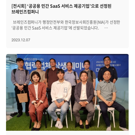
따뜻한 응원 메시지까지 함께 전달해 주셨습니다. 하지만 이날 커피차
[전시회] ‘공공용 민간 SaaS 서비스 제공기업’으로 선정된
이벤트는 단순히 음료와 간식만 준비된 것이 아니었는데요. │두근두근
브레인즈컴퍼니
'꽝 없는' 룰렛 이벤트! 바로 커피차와 함께 선근 님께서 준비한 '꽝 없는
룰렛 이벤트!'가 기다리고 있었습니다. 1등(5만 원 상품권)을 비롯해서
브레인즈컴퍼니가 행정안전부와 한국정보사회진흥원(NIA)가 선정한
별다방 상품권, 츄파춥스 등이 선물로 준비되어 있었는데요. 모든
‘공공용 민간 SaaS 서비스 제공기업’에 선발되었습니다.
브레인즈 구성원분들에게 공평하게 룰렛을 돌릴 수 있는 기회가
。。。。。。。。。。。。 공공용 민간 SaaS 시범이용 사업은?
주어졌습니다. 모두 두근거리는 마음으로 신중하게 룰렛을 돌리는
공공용 민간 SaaS 시범 이용 사업이란, 중앙정부·지자체·공공기관이
2023.12.07
시간이 이어졌는데요. 룰렛 이벤트를 통해 여기저기서 터져 나오는
업무처리를 위한 정보시스템이나 소프트웨어를 직접 구축하거나
함성과, 아쉬움에 섞인 탄식, 그리고 상품권이 당첨되면 환호하는
구매하지 않고 민간 클라우드(SaaS)서비스 이용을 장려하는
소리까지 다양한 감정이 섞여있던 재미있는 시간이었습니다. "색다른
사업입니다. 쉽게 요약한다면, 업무상 필요한 모든 서비스를 이제 SaaS
이벤트로 오랜만에 리프레시도 되고, 타팀들과 함께 룰렛 돌리기를
형태로 이용한다는 의미입니다! ‘디지털 플랫폼 정부’ 혁신활동의
하면서 서로 얼굴 마주하고 인사도 가질 수 있는 시간이라 더 좋았어요.
일환인 이번 사업을 위해, 행정안전부와 NIA는 엄격한 심사를 거쳐서
이런 소확행 이벤트 덕분에 월요일 하루가 너무 즐거웠어요!" 라는
제공기업을 선정했는데요. 서비스 제공기업 주요 심사기준
훈훈한 반응도 이끌어낼 수 있었습니다. 그렇다면 대망의 5만 원
▪CSAP(클라우드 보안인증) 획득 여부 ▪높은 등급의 기업신용평가 등급 ▪
상품권을 차지한 분은 두구-두구-두구! 누구일까요? 바로 인프라코어팀
행정·공공 기관이 이용 가능한 SaaS 서비스 보유 여부 등
성현진님이었습니다. 축하드립니다! 1등이 생각보다 빠르게 나오는
브레인즈컴퍼니는 위에 있는 내용을 중심으로 심사를 거쳐
바람에, 선근 님께서는 '현금으로 쏜다!' 추가 이벤트를 진행해
네이버클라우드, 더존비즈온, 가비아 등과 함께 서비스 제공기업으로
주셨는데요. 무려 네 분을 더 추가로 선정했습니다! "근로자의 날을 미리
선정되었습니다? 공공용 민간 SaaS 매칭데이 진행 서비스
축하하는 이벤트를 통해 시원하고 맛있는 음료도 먹고, 예상치 못한
제공기업 선정 이후에 사업 활성화를 위해, 지난 24일 부산 벡스코에서
1등이란 이득까지 생겨 기분 좋게 일할 수 있었습니다. 오늘 정말 기억에
‘2023 대한민국 정부 박람회의 부대행사’로 「매칭데이」가
남는 하루가 될 것 같아요. 재밌는 이벤트를 열어주셔서 감사드립니다!"
진행되었는데요. 현재 정부가 디지털 플랫폼 정부를 표방하는 만큼
"행여나 5만 원 권 상품권이 없을까 봐 점심을 먹고 바로 달려왔는데,
박람회의 열기는 뜨거웠습니다! 매칭데이는 총 2부로 진행되었는데요.
보람이 있었네요! 좋은 이벤트에 5만 원 상품권까지! 오늘 커피차 이벤트
1부는 SaaS 활용 촉진 사업 안내와 기업별 SaaS 소개, 2부에서는 ‘맞춤
덕분에, 의미 있는 하루를 보낼 수 있었습니다. 이 5만 원은 좋은 곳에