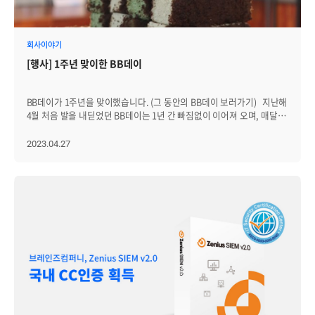
보이시나요? 첫 번째로, "사회자를 이겨라, 가위바위보!" 게임이
진행됐습니다. 많은 경쟁자를 물리치고 20여명이 무대 앞으로 나와
사회자와 겨뤘고, 최후의 4인이 남았습니다. 그 중 미모를 한껏 뽐내던
꼬마숙녀가 우승해 가족들의 환호를 받으며 상품을 차지했습니다!
회사이야기
다음으로 '청기백기' 게임이 진행됐는데요. 초등학교 입학 전 유아들이
[행사] 1주년 맞이한 BB데이
먼저 참여했습니다. 아이들이 참여하다 보니, 마음 약한 사회자는
탈락을 쉽게 외치지 못해 곤혹을 치뤘습니다. 이어, 초등부 게임이
진행됐고 치열한 경쟁 끝에 경품을 차지할 수 있었습니다. 다음으로
BB데이가 1주년을 맞이했습니다. (그 동안의 BB데이 보러가기) 지난해
중고등부! 이전 게임들에 비해 월등한 실력을 보여줘 우승자를 가리기
4월 처음 발을 내딛었던 BB데이는 1년 간 빠짐없이 이어져 오며, 매달
어려웠는데요. 결국 최후의 2인이 가위바위보를 통해 상품을
브레인저 간 소통의 장을 만들어왔습니다. BB데이에서는 신규 직원을
가져갔습니다. 마지막으로 남녀를 나눠 성인부 게임이 진행됐습니다.
소개하기도 하고, 다른 층에 근무해 평소 이야기 나눌 기회가 없는 팀과
2023.04.27
한치의 양보도 없이 진행된 게임의 승자는 브레인저들이 차지했습니다.
교류할 기회도 가질 수 있었습니다. 또, 개발자와 일반 직군 사이의 벽도
성인 여성부 게임에서는 브레인저의 가족들이 우승하며 경품을
허물며 지난달 해외 워크숍에서 여행 메이트가 되기도
나눠갔습니다. 다음으로, 가족이 모두 함께 즐길 수 있는 '파스타면&
했고, 업무적으로도 도움을 받을 수 있었습니다. 이번 4월
마시멜로우 탑 쌓기' 게임이 진행됐는데요. 5분 간 파스타면과
BB데이에서도 어김없이 신규 직원들이 참석해, 타 부서의 브레인저와
마시멜로우를 잘 조합해 가장 높이 탑을 쌓은 가족 3팀에게 경품을
교류하며 함께 1주년을 축하하는 시간을 가졌습니다. BB데이하면
증정했습니다. 이어서, OX 퀴즈를 풀었습니다. 어린 아이들 눈높이에
빠질 수 없는 술과 음식! 항상 인기 많은 치킨, 처음 시켜보는 마라샹궈와
맞춰 다양한 문제가 출제됐고, 패자부활전을 거쳐 최후의 4인이
궁합이 좋은 고량주, 그리고 1주년을 축하하기 위해 성수 맛집
남았는데요. 승자는 ITSM 팀장인 희찬님이 차지했습니다. 이번에는
오복떡집에서 공수해 온 떡까지 알차게 준비해 봤어요. 1년 간
가족들의 단합력을 높여줄 다각 달리기! 2, 3, 4인 가족으로 나눠 게임이
BB데이를 운영해 온 담당자가 촛불을 불고, 브레인저들이 박수로
진행됐습니다. 1그룹 브레인저들이 모두 승리를 거머쥐었네요.
답례해줬습니다. 이후 1주년 맞이 특별 행운권 뽑기 시간을
행사장 입장 때 제출했던 로또를 맞히기 위해, 자녀들이 나와 각 번호의
가졌습니다. 앞에서 아무도 행운을 가져가지 못하고, 마지막으로
풍선을 터뜨리는 게임이 진행됐습니다. 브레인저들이 옆에서 원하는
인프라웹팀만이 남은 상태! 인프라웹팀은 뽑기 전 당첨자가 팀에 커피를
번호를 부르며 코치하고, 아이들이 열심히 다트핀을 던졌습니다. 총