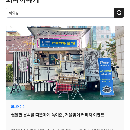
회사이야기
쌀쌀한 날씨를 따뜻하게 녹여준, 겨울맞이 커피차 이벤트