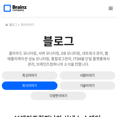
다음
메인
반복영역
SDN(소프트웨어
페이스북
트위터
링크드인
블로그
성공적인
페이지로
열기
건너뛰기
이동
정의
공유하기
공유하기
공유하기
공유하기
네트워크
슬라이드
네트워크)
관리의
보기
의
세
주요
가지
블로그
회사이야기
특징과
조건!
성공사례는?!
블로그
클라우드 모니터링, 서버 모니터링, DB 모니터링, 네트워크 관리, 웹
애플리케이션 성능 모니터링, 통합로그관리, ITSM을 단일 플랫폼에서
관리, 브레인즈컴퍼니의 소식을 전합니다.
최신이야기
사람이야기
회사이야기
기술이야기
다양한이야기