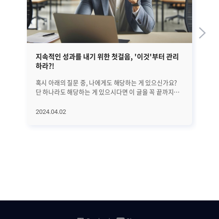
지속적인 성과를 내기 위한 첫걸음, '이것'부터 관리
EM
하라?!
혹시 아래의 질문 중, 나에게도 해당하는 게 있으신가요?
앞선
단 하나라도 해당하는 게 있으시다면 이 글을 꼭 끝까지
정
읽어보시기 바랍니다. 25년간 수많은 리더들을 분석해
글
의학적으로 밝혀낸 '지속적으로 성과를 만드는 방법'에
대해서
2024.04.02
20
대해서 하나씩 알아보려고 합니다. 오늘은 첫 번째로
A
지속적인 성과를 위해 가장 먼저 관리해야 할 '이것'에
진
대해서 알아보겠습니다. 과연 '이것'은 무엇일까요? (*
살펴보겠습니
알림: 이 글은 의사이자 CEO인 앨런 왓킨스의 [조율하여
전반
리딩하라(Coherence)]라는 책을 기반으로
단계
씌여졌습니다.) ㅣ가장 먼저 알고 관리해야 할 것은..
수
비즈니스에서는 수익과 이익 시장 점유율 확대 등 좋은
모
'결과'를 내는 것이 가장 중요합니다. 그리고 그 결과를
분석하고
만들기 전에는 당연히 '행동'이 있어야 하죠. 그렇다면 그
SN
'행동'에 영향을 미치는 요인들은 무엇이 있을까요? 위
등
그림에서도 볼 수 있는 것처럼 우리의 '행동'을 결정하는
집