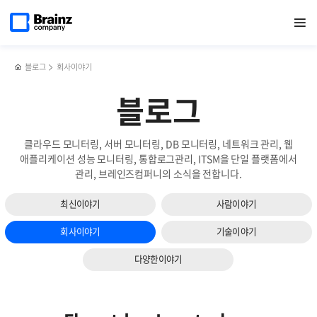
다음
메인
반복영역
로그
페이스북
트위터
링크드인
블로그
CMS로
페이지로
열기
건너뛰기
이동
수집기
공유하기
공유하기
공유하기
공유하기
클라우드
슬라이드
Fluentd에
서비스
보기
대해
효율적으로
알아야
관리하는
블로그
회사이야기
할
3가지
5가지!
방법
블로그
클라우드 모니터링, 서버 모니터링, DB 모니터링, 네트워크 관리, 웹
애플리케이션 성능 모니터링, 통합로그관리, ITSM을 단일 플랫폼에서
관리, 브레인즈컴퍼니의 소식을 전합니다.
최신이야기
사람이야기
회사이야기
기술이야기
다양한이야기