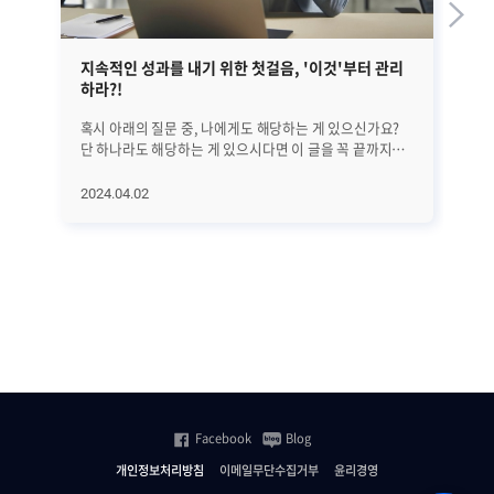
지속적인 성과를 내기 위한 첫걸음, '이것'부터 관리
EM
하라?!
혹시 아래의 질문 중, 나에게도 해당하는 게 있으신가요?
앞선
단 하나라도 해당하는 게 있으시다면 이 글을 꼭 끝까지
정
읽어보시기 바랍니다. 25년간 수많은 리더들을 분석해
글
의학적으로 밝혀낸 '지속적으로 성과를 만드는 방법'에
대해서
2024.04.02
20
대해서 하나씩 알아보려고 합니다. 오늘은 첫 번째로
A
지속적인 성과를 위해 가장 먼저 관리해야 할 '이것'에
진
대해서 알아보겠습니다. 과연 '이것'은 무엇일까요? (*
살펴보겠습니
알림: 이 글은 의사이자 CEO인 앨런 왓킨스의 [조율하여
전반
리딩하라(Coherence)]라는 책을 기반으로
단계
씌여졌습니다.) ㅣ가장 먼저 알고 관리해야 할 것은..
수
비즈니스에서는 수익과 이익 시장 점유율 확대 등 좋은
모
'결과'를 내는 것이 가장 중요합니다. 그리고 그 결과를
분석하고
만들기 전에는 당연히 '행동'이 있어야 하죠. 그렇다면 그
SN
'행동'에 영향을 미치는 요인들은 무엇이 있을까요? 위
등
그림에서도 볼 수 있는 것처럼 우리의 '행동'을 결정하는
집
Facebook
Blog
것은 바로 '생각'입니다. 이 글을 읽고 있다가도 '좀 별로인
관
것 같은데...' 하는 생각이 들면 바로 그만 읽는 행동을 하게
모니
개인정보처리방침
이메일무단수집거부
윤리경영
되는 것처럼. 그리고 그런 생각에 깊이 연관되어 큰 영향을
플랫