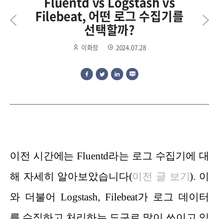
Fluentd vs Logstash vs
Filebeat, 어떤 로그 수집기를
선택할까?
이화정
2024.07.28
이전 시간에는
Fluentd
라는 로그 수집
기에 대
해
자세히
알
아보았습니다
(
이
전 글
보기
).
이
와
더
불어
Logstash, Filebeat가
로
그 데
이
터
를 수집하고 처리하
는 도
구로
많이 쓰이고 있