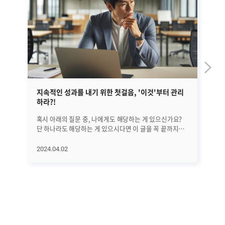
지속적인 성과를 내기 위한 첫걸음, '이것'부터 관리
EM
하라?!
혹시 아래의 질문 중, 나에게도 해당하는 게 있으신가요?
앞선
단 하나라도 해당하는 게 있으시다면 이 글을 꼭 끝까지
정
읽어보시기 바랍니다. 25년간 수많은 리더들을 분석해
글
의학적으로 밝혀낸 '지속적으로 성과를 만드는 방법'에
대해서
2024.04.02
20
대해서 하나씩 알아보려고 합니다. 오늘은 첫 번째로
A
지속적인 성과를 위해 가장 먼저 관리해야 할 '이것'에
진
대해서 알아보겠습니다. 과연 '이것'은 무엇일까요? (*
살펴보겠습니
알림: 이 글은 의사이자 CEO인 앨런 왓킨스의 [조율하여
전반
리딩하라(Coherence)]라는 책을 기반으로
단계
씌여졌습니다.) ㅣ가장 먼저 알고 관리해야 할 것은..
수
비즈니스에서는 수익과 이익 시장 점유율 확대 등 좋은
모
'결과'를 내는 것이 가장 중요합니다. 그리고 그 결과를
분석하고