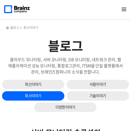
다음
메인
반복영역
하이브리드
페이스북
트위터
링크드인
블로그
무더위를
페이지로
열기
건너뛰기
이동
클라우드
공유하기
공유하기
공유하기
공유하기
잊게
슬라이드
모니터링,
했던,
보기
왜
달콤
필요한가?
시원한
블로그
회사이야기
커피차
사내
블로그
이벤트!
클라우드 모니터링, 서버 모니터링, DB 모니터링, 네트워크 관리, 웹
애플리케이션 성능 모니터링, 통합로그관리, ITSM을 단일 플랫폼에서
관리, 브레인즈컴퍼니의 소식을 전합니다.
최신이야기
사람이야기
회사이야기
기술이야기
다양한이야기