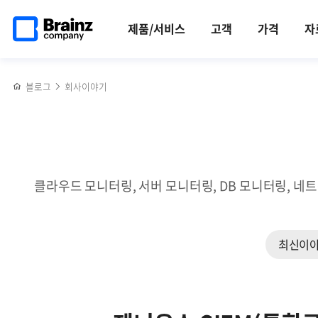
메인
반복영역
금융권에서
페이스북
트위터
링크드인
블로그
[행사]
페이지로
건너뛰기
꾸준히
공유하기
공유하기
공유하기
공유하기
근로자의
제품/서비스
고객
가격
자
이동
각광받는
날
제니우스
서프라이즈
(Zenius)
이벤트
블로그
회사이야기
'CEO가
쏜다!'
클라우드 모니터링, 서버 모니터링, DB 모니터링, 네
최신이