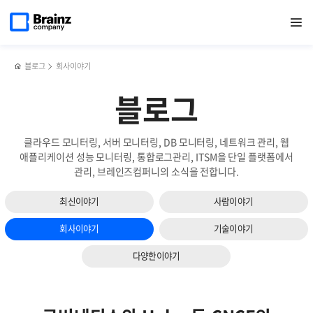
다음
메인
반복영역
클라우드
페이스북
트위터
링크드인
블로그
[행사]
페이지로
열기
건너뛰기
이동
네이티브의
공유하기
공유하기
공유하기
공유하기
브레인즈컴퍼니
슬라이드
핵심!
신년회,
보기
CNCF의
2023년을
세
돌아보고
블로그
회사이야기
가지
2024년을
핵심가치
내다보다
블로그
클라우드 모니터링, 서버 모니터링, DB 모니터링, 네트워크 관리, 웹
애플리케이션 성능 모니터링, 통합로그관리, ITSM을 단일 플랫폼에서
관리, 브레인즈컴퍼니의 소식을 전합니다.
최신이야기
사람이야기
회사이야기
기술이야기
다양한이야기