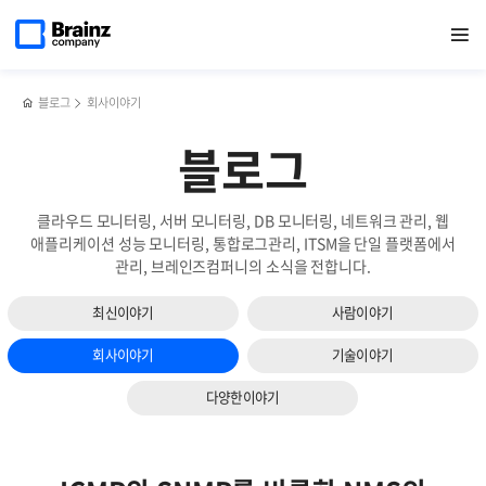
다음
메인
반복영역
쿠버네티스를
페이스북
트위터
링크드인
블로그
브레인즈컴퍼니,
페이지로
열기
건너뛰기
이동
통해
공유하기
공유하기
공유하기
공유하기
서비스
슬라이드
본
확대
보기
컨테이너
및
오케스트레이션
고객
블로그
회사이야기
만족도
향상
블로그
위해
원주사무소
오픈
클라우드 모니터링, 서버 모니터링, DB 모니터링, 네트워크 관리, 웹
애플리케이션 성능 모니터링, 통합로그관리, ITSM을 단일 플랫폼에서
관리, 브레인즈컴퍼니의 소식을 전합니다.
최신이야기
사람이야기
회사이야기
기술이야기
다양한이야기