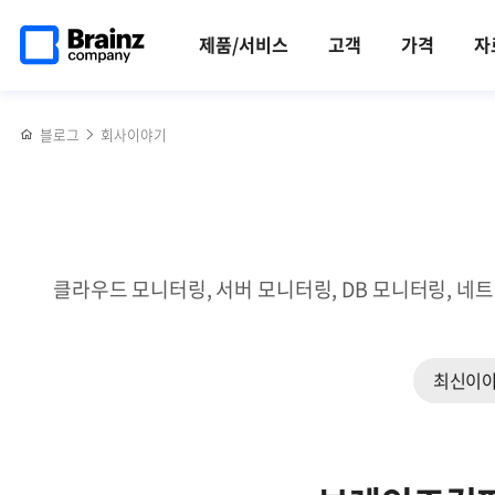
메인
반복영역
리눅스와
페이스북
트위터
링크드인
블로그
브레인즈컴퍼니가
페이지로
건너뛰기
윈도우의
공유하기
공유하기
공유하기
공유하기
주목받은,
제품/서비스
고객
가격
자
이동
시스템
BIXPO
로그를
2024
효과적으로
생생
블로그
회사이야기
모니터링하는
후기
법
클라우드 모니터링, 서버 모니터링, DB 모니터링, 네
최신이