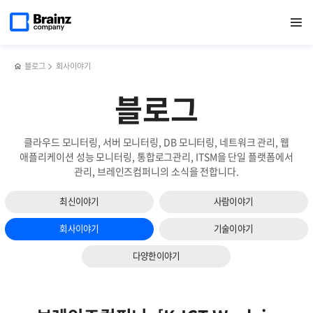
다음
메인
반복영역
리눅스
페이스북
트위터
링크드인
블로그
트래픽
페이지로
열기
건너뛰기
이동
서버
공유하기
공유하기
공유하기
공유하기
관리
슬라이드
TCP
솔루션,
보기
세션
Zenius
상태,
TMS의
블로그
회사이야기
제니우스
주요기능과
(Zenius)
특장점
블로그
SMS로
정밀하게
모니터링하기
클라우드 모니터링, 서버 모니터링, DB 모니터링, 네트워크 관리, 웹
애플리케이션 성능 모니터링, 통합로그관리, ITSM을 단일 플랫폼에서
관리, 브레인즈컴퍼니의 소식을 전합니다.
최신이야기
사람이야기
회사이야기
기술이야기
다양한이야기