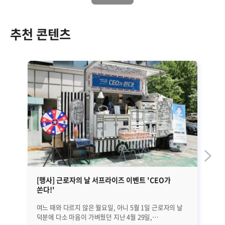
추천 콘텐츠
[행사] 근로자의 날 서프라이즈 이벤트 'CEO가
브
쏜다!'
설
여느 때와 다르지 않은 월요일, 아니 5월 1일 근로자의 날
브레
덕분에 다소 마음이 가벼웠던 지난 4월 29일,
Se