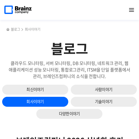
다음
메인
반복영역
효율적인
페이스북
트위터
링크드인
블로그
서버
페이지로
열기
건너뛰기
이동
로그
공유하기
공유하기
공유하기
공유하기
모니터링을
슬라이드
모니터링과
Zenius
보기
실시간
SMS로
로그
해야하는
블로그
회사이야기
분석을
4가지
위한
이유
블로그
OpenSearch
PPL
활용
클라우드 모니터링, 서버 모니터링, DB 모니터링, 네트워크 관리, 웹
가이드
애플리케이션 성능 모니터링, 통합로그관리, ITSM을 단일 플랫폼에서
관리, 브레인즈컴퍼니의 소식을 전합니다.
최신이야기
사람이야기
회사이야기
기술이야기
다양한이야기