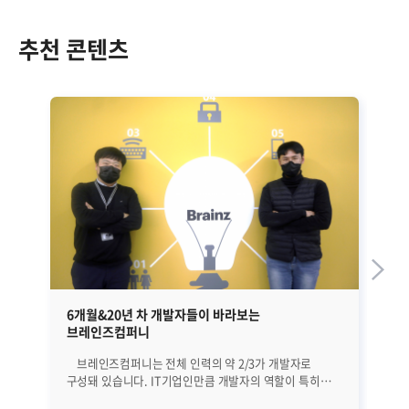
추천 콘텐츠
6개월&20년 차 개발자들이 바라보는
브
브레인즈컴퍼니
3.
브레인즈컴퍼니는 전체 인력의 약 2/3가 개발자로
‘Zenius ITSM 3.0’ 성공적 시장 진입 향후 ITAM,
구성돼 있습니다. IT기업인만큼 개발자의 역할이 특히
PMS로
중요한데요. 그래서 ‘브이(브레인저 이야기)’의 첫 번째
는