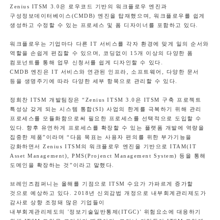
Zenius ITSM 3.0
은 로우코드 기반의 워크플로우 엔진과
구성정보데이터베이스
(CMDB)
엔진을 탑재했으며
,
워크플로우를 쉽게
생성하고 수정할 수 있는 프로세스 및 폼 디자이너를 포함하고 있다
.
워크플로우는 기업마다 다른
IT
서비스를 각자 환경에 맞게 일의 순서와
역할을 손쉽게 편집할 수 있으며
,
코딩없이
15
개 이상의 다양한 폼
컴포넌트를 통해 업무 신청서를 쉽게 디자인할 수 있다
.
CMDB
엔진은
IT
서비스와 연관된 인프라
,
소프트웨어
,
다양한 문서
등을 생명주기에 따라 다양한 세부 항목으로 관리할 수 있다
.
정희찬
ITSM
개발팀장은
“Zenius ITSM 3.0
은
ITSM
구축 프로젝트
특성상 갖게 되는 시스템 통합
(SI)
사업의 한계를 극복하기 위해 관리
프로세스를 모듈화함으로써 필요한 프로세스를 선택적으로 도입할 수
있다
.
향후 유연하게 프로세스를 확장할 수 있는 플랫폼 개발에 역량을
집중한 제품
”
이라며
“
다음 목표는 사용자 편의를 위한 부가기능을
강화하면서
Zenius ITSM
의 워크플로우 엔진을 기반으로
ITAM(IT
Asset Management), PMS(Projenct Management System)
등을 통해
도메인을 확장하는 것
”
이라고 말했다
.
브레인즈컴퍼니는 올해를 기점으로
ITSM
수요가 가파르게 증가할
것으로 예상하고 있다
. 2018
년 신외감법 개정으로 내부회계관리제도가
감사로 상향 조정돼 많은 기업들이
내부회계관리제도의
'
정보기술일반통제
(ITGC)'
위험요소에 대응하기