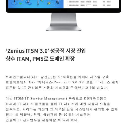
‘Zenius ITSM 3.0’
성공적 시장 진입
향후
ITAM, PMS
로 도메인 확장
브레인즈컴퍼니
(
대표 강선근
)
는
KB
저축은행 차세대 시스템 구축
프로젝트에서 자사
‘
제니우스
(Zenius) ITSM 3.0’
으로
IT
서비스 체계
표준화 및
IT
관리업무 자동화 시스템을 구축했다고
3
일 밝혔다
.
이번
ITSM(IT Service Management)
구축으로
KB
저축은행은
차세대
IT
서비스 플랫폼을 통해
IT
서비스에 대한 사용자 요청을
접수하고
,
처리하는 과정과 그 이력을 단일 시스템에서 관리할 수 있게
됐다
.
또 방화벽
,
원장
,
형상관리 등
10
개의 시스템과
연동해
IT
관리업무를 자동화할 수 있게 됐다
.