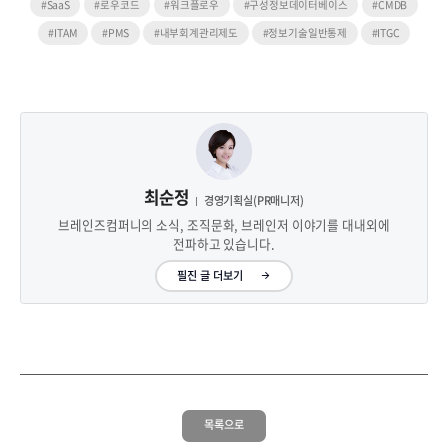
#SaaS
#로우코드
#워크플로우
#구성정보데이터베이스
#CMDB
#ITAM
#PMS
#내부회계관리제도
#정보기술일반통제
#ITGC
최순정
경영기획실(PR매니저)
브레인즈컴퍼니의 소식, 조직문화, 브레인저 이야기를 대내외에
전파하고 있습니다.
필진 글 더보기
목록으로