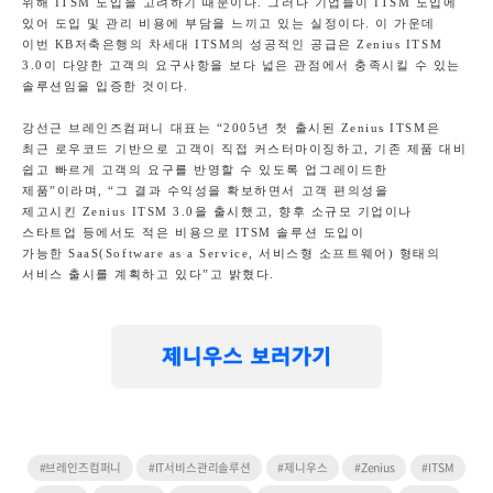
위해
ITSM
도입을 고려하기 때문이다
.
그러나 기업들이
ITSM
도입에
있어 도입 및 관리 비용에 부담을 느끼고 있는 실정이다
.
이 가운데
이번
KB
저축은행의 차세대
ITSM
의 성공적인 공급은
Zenius ITSM
3.0
이 다양한 고객의 요구사항을 보다 넓은 관점에서 충족시킬 수 있는
솔루션임을 입증한 것이다
.
강선근 브레인즈컴퍼니 대표는
“2005
년 첫 출시된
Zenius ITSM
은
최근 로우코드 기반으로 고객이 직접 커스터마이징하고
,
기존 제품 대비
쉽고 빠르게 고객의 요구를 반영할 수 있도록 업그레이드한
제품
”
이라며
, “
그 결과 수익성을 확보하면서 고객 편의성을
제고시킨
Zenius ITSM 3.0
을 출시했고
,
향후 소규모 기업이나
스타트업 등에서도 적은 비용으로
ITSM
솔루션 도입이
가능한
SaaS(Software as a Service,
서비스형 소프트웨어
)
형태의
서비스 출시를 계획하고 있다
”
고 밝혔다
.
#브레인즈컴퍼니
#IT서비스관리솔루션
#제니우스
#Zenius
#ITSM