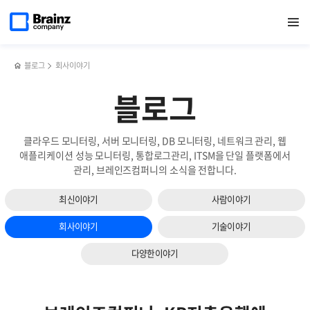
다음
메인
반복영역
[행사]
페이스북
트위터
링크드인
블로그
일잘러가
페이지로
열기
건너뛰기
이동
브레인저의
공유하기
공유하기
공유하기
공유하기
바라보는
슬라이드
행복한
브레인즈컴퍼니
보기
시간,
'브행시'
블로그
회사이야기
블로그
클라우드 모니터링, 서버 모니터링, DB 모니터링, 네트워크 관리, 웹
애플리케이션 성능 모니터링, 통합로그관리, ITSM을 단일 플랫폼에서
관리, 브레인즈컴퍼니의 소식을 전합니다.
최신이야기
사람이야기
회사이야기
기술이야기
다양한이야기