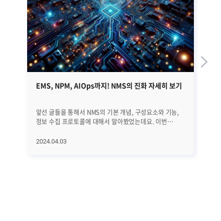
EMS, NPM, AIOps까지! NMS의 진화 자세히 보기
쿠
가
앞선 글들을 통해서 NMS의 기본 개념, 구성요소와 기능,
20
정보 수집 프로토콜에 대해서 알아봤었는데요. 이번
가
글에서는 NMS의 역사와 진화 과정, 그리고 최근 트렌드에
나타
대해서 자세히 알아보겠습니다. EMS, NPM, 그리고
K8
2024.04.03
20
AIOps에 이르기까지 네트워크의 빠른 변화에 발맞추어
내다봤습니다.
진화하고 있는 NMS에 대해서 하나씩 하나씩
있
살펴보겠습니다. ㅣNMS의 역사와 진화 과정 우선 NMS의
기
전반적인 역사와 진화 과정을 살펴보겠습니다. [1] 초기
운
단계 (1980년대 이전) 초기에는 네트워크 관리가
어
수동적이었습니다. 네트워크 운영자들은 네트워크를
첫
모니터링하고 문제를 해결하기 위해 로그 파일을 수동으로
효
분석하고 감독했습니다. [2] SNMP의 등장 (1988년)
가지