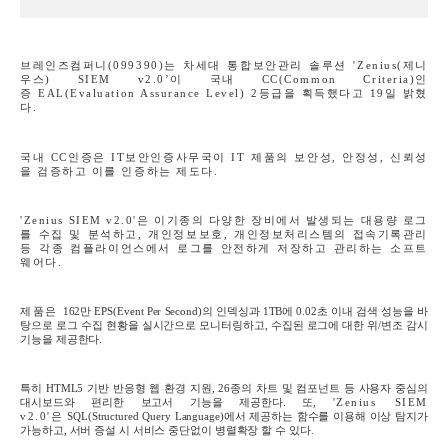
브레인즈컴퍼니
(099390)
는 차세대 통합보안관리 솔루션
'Zenius(
제니
우스
) SIEM v2.0’
이 국내
CC(Common Criteria)
인
증
EAL(Evaluation Assurance Level) 2
등급을 획득했다고
19
일 밝혔
다
.
국내
CC
인증은
IT
보안인증사무국이
IT
제품의 보안성
,
안정성
,
신뢰성
을 검증하고 이를 인증하는 제도다
.
'Zenius SIEM v2.0'
은 이기종의 다양한 장비에서 발생되는 대용량 로그
를 수집 및 분석하고
,
개인정보보호
,
개인정보처리스템의 접속기록관리
등 각종 컴플라이언스에서 로그를 안전하게 저장하고 관리하는 소프트
웨어다
.
제품
은
162
만
EPS(Event Per Second)
의 인덱싱과
1TB
에
0.02
초 이내 검색 성능을 바
탕으로 로그 수집 현황을 실시간으로 모니터링하고
,
수집된 로그에 대한 위
/
변조 감시
기능을 제공한다
.
특히
HTML5
기반 반응형 웹 환경 지원
, 26
종의 차트 및 컴포넌트 등 사용자 중심의
대시보드와 편리한 보고서 기능을 제공한다
.
또
,
'Zenius SIEM
v2.0'
은
SQL(Structured Query Language)
에서 제공하는 함수를 이용해 이상 탐지가
가능하고
,
서버 증설 시 서비스 중단없이 병렬확장 할 수 있다
.