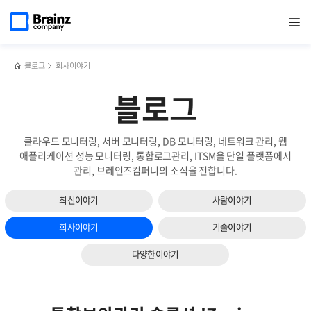
다음
메인
반복영역
[2023년
페이스북
트위터
링크드인
블로그
옵저버빌리티
페이지로
열기
건너뛰기
이동
장기근속자
공유하기
공유하기
공유하기
공유하기
확보를
슬라이드
인터뷰]
위한
보기
장기근속할
대표
수
정보
블로그
회사이야기
밖에
소스
없었던
3가지
블로그
브레인즈만의
매력은?
(2)
클라우드 모니터링, 서버 모니터링, DB 모니터링, 네트워크 관리, 웹
애플리케이션 성능 모니터링, 통합로그관리, ITSM을 단일 플랫폼에서
관리, 브레인즈컴퍼니의 소식을 전합니다.
최신이야기
사람이야기
회사이야기
기술이야기
다양한이야기