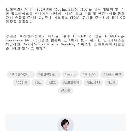
브레인즈컴퍼니는
2020
년에
'Zenius SIEM v1.0'
을 처음 개발한 후
,
이
번 업그레이드로 빅데이터 기반의 다양한 로그 수집 및 연관분석을 통해
관리 효율을 증대하고
,
국내 네트워크 환경의 규제를 준수하기 위해
CC
인증을 획득했다
.
강선근 브레인즈컴퍼니 대표는
"
향후
ChatGPT
와 같은
LLM(Large
Language Model)
기술을 활용해 고객에게 보다 편리한 인터페이스를
제공하고
, SaaS(Software as a Service,
서비스형 소프트웨어
)
버전을
준비하고 있다
"
고 말했다
.
#브레인즈컴퍼니
#통합보안관리
#Zenius
#제니우스
#Zenius SIEM
#CC인증
#EAL
#로그
#소프트웨어
#ChatGPT
#LLM
#SaaS