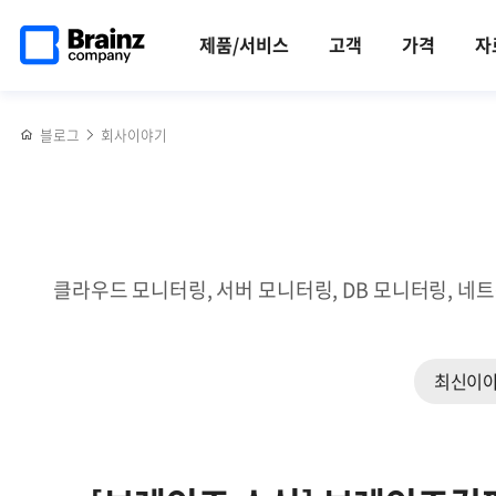
메인
반복영역
시련이
페이스북
트위터
링크드인
블로그
'Zenius-
페이지로
건너뛰기
많았던
공유하기
공유하기
공유하기
공유하기
SIEM
제품/서비스
고객
가격
자
이동
경험자의
v2.0'
CI/CD
GS인증
간략
1등급
블로그
회사이야기
소개
획득
클라우드 모니터링, 서버 모니터링, DB 모니터링, 네
최신이