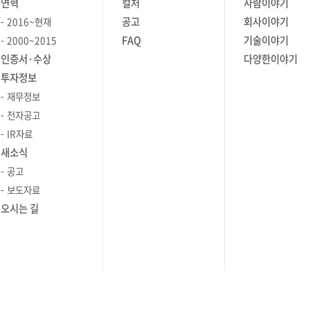
연혁
컬처
사람이야기
 늘고
NMS 시장의 규모는 2022년 12조 원을
공고
회사이야기
2016~현재
넘어서 2027년에는 19조 원에 이를
FAQ
기술이야기
2000~2015
리고
것으로 예상됩니다. 하지만 NMS를
인증서·수상
다양한이야기
랫폼
사용한다고 네트워크 관리가 무조건
투자정보
수월해지는 것은 아닙니다. 성공적인
출입은행과
네트워크 관리를 위한 도구로써 NMS가
재무정보
 네트워크
갖춰야 할 세 가지 필수 항목이
전자공고
용하고
있는데요, 지금부터 자세히
IR자료
알아보겠습니다. ㅣNMS(네트워크 관리
새소식
투자증권,
시스템)의 세 가지 필수 조건 NMS
공고
히
솔루션 선택 시 아래 세 가지를 꼭 점검해
보도자료
다.
보시기 바랍니다. 첫 번째, 유/무선/가상
오시는 길
우스를
네트워크 환경에 대한 성능 모니터링이
가능한가? NMS는 네트워크 장비부터
무선 엑세스 포인트(AP), 소프트웨어
는
정의 네트워크(SDN)에 이르기까지
강점이
다양한 네트워크 환경에 대해서
통합적으로 모니터링할 수 있어야