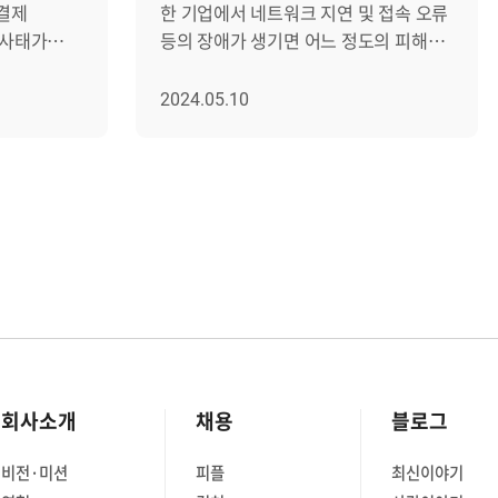
 결제
한 기업에서 네트워크 지연 및 접속 오류
 사태가
등의 장애가 생기면 어느 정도의 피해
비용이 발생할까요? Gartner 리포트에
 일본 카드
따르면, 1분당 평균 700만 원 이상의
2024.05.10
해 일본
비용이 발생한다고 합니다. 여기에
이 카드
브랜드 신뢰도나 이미지 추락 등 당장
기도 했죠.
보이지 않는 부분까지 포함하면 피해
 카드회사
비용은 기하급수적으로 늘어납니다.
/서버의
따라서 IT 산업에 속한 기업뿐 아니라
로 이익과
다른 분야의 민간기업, 그리고
 있습니다.
정부기관과 공기업에 이르기까지
T 인프라
안정적으로 네트워크를 관리하기 위한
어가는
노력을 이어가고 있습니다. [그림]
제니우스
네트워크 장애를 막기 위한 정부 차원의
기관이 꾸준히
노력 네트워크 활용도와 중요성이
회사소개
채용
블로그
증가함에 따라서 NMS(Network
앞서
Management System) 시장의 규모도
비전·미션
피플
최신이야기
입하고
빠르게 확대되고 있습니다. 전 세계적인