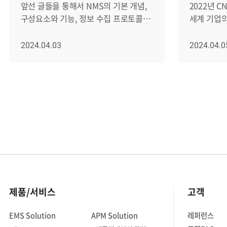
앞선 글들을 통해서 NMS의 기본 개념,
2022년 
구성요소와 기능, 정보 수집 프로토콜에
세계 기업의
대해서 알아봤었는데요. 이번 글에서는
중이거나 활
NMS의 역사와 진화 과정, 그리고 최근
나타났습니
2024.04.03
2024.04.0
트렌드에 대해서 자세히
쿠버네티스(K
알아보겠습니다. EMS, NPM, 그리고
규모가 올해
AIOps에 이르기까지 네트워크의 빠른
것으로 내다봤
변화에 발맞추어 진화하고 있는 NMS에
쿠버네티스가
대해서 하나씩 하나씩 살펴보겠습니다.
가운데, 쿠
ㅣNMS의 역사와 진화 과정 우선
어려움을 
NMS의 전반적인 역사와 진화 과정을
있습니다. 
살펴보겠습니다. [1] 초기 단계
운영과 쿠
(1980년대 이전) 초기에는 네트워크
구성이 가장
관리가 수동적이었습니다. 네트워크
이러한 어려
운영자들은 네트워크를 모니터링하고
조건은 바로
제품/서비스
고객
문제를 해결하기 위해 로그 파일을
모니터링'입니다. 효과
수동으로 분석하고 감독했습니다. [2]
쿠버네티스
EMS Solution
APM Solution
레퍼런스
SNMP의 등장 (1988년) SNMP(Simple
가지를 '꼭