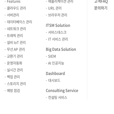
고객FAQ
Features
애플리케이션 관리
Network Management Protocol)의
지금부터 그
문의하기
클라우드 관리
URL 관리
등장으로 네트워크 장비에서 데이터를
알아보겠습니다. ㅣ올바
서버관리
브라우저 관리
수집하고 이를 중앙 집중식으로
모니터링을 위한
데이터베이스 관리
관리하는 표준 프로토콜을 통해
쿠버네티스의
ITSM Solution
네트워크 관리자들이 네트워크 장비의
있어야 합
네트워크 관리
서비스데스크
상태를 실시간으로 모니터링하고 제어할
규모가 크
트래픽 관리
IT 서비스 관리
수 있게 됐습니다. [3] 네트워크 관리
가지고 있습
설비 IoT 관리
플랫폼의 출현 (1990년대 중후반)
사용률, 에
Big Data Solution
무선 AP 관리
1990년대 후반부에는 상용 및 오픈 소스
실시간으로 
교환기 관리
SIEM
기반의 통합된 네트워크 관리 플랫폼이
따라서 쿠
운영자동화
AI 인공지능
등장했습니다. 이러한 플랫폼들은
효과적으로
실시간 관리
다양한 네트워크 장비와 프로토콜을
기억해야 할
Dashboard
백업 관리
지원하고, 시각화된 대시보드와 경고
화면에서 종
대시보드
스토리지 관리
기능 등을 제공하여 네트워크 관리의
한다는 점'입니다. 
Consulting Service
예방 점검
편의성을 높였습니다. [4] 웹 기반 NMS
모니터링을 
컨설팅 서비스
(2000년대 중반) 2000년대 중반에는 웹
패턴 등의 
기반의 NMS가 등장했습니다. 이러한
파악할 수 
시스템은 사용자 친화적인 웹
원인을 진단