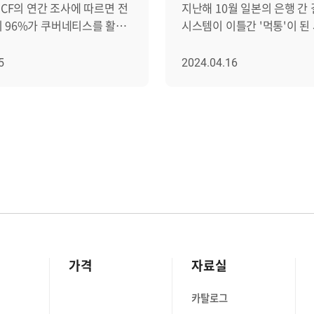
CNCF의 연간 조사에 따르면 전
지난해 10월 일본의 은행 간
 96%가 쿠버네티스를 활용
시스템이 이틀간 '먹통'이 된
용을 고려 중인 것으로
발생했었습니다. 그리고 한 달 후에는
다. 또한 가트너는
카드 결제 데이터를 처리하는
5
2024.04.16
ubernetes, K8s) 시장의
네트워크의 시스템 오류로 인
 1조 2천억 원대를 돌파할
각지에서 7시간 넘게 시민들
습니다. 이처럼
사용을 못 하는 불편이 발생하
 '대세'로 자리 잡고 있는
일본의 사례와 같이 은행이나
버네티스 활용에 대한
등의 금융회사에서 네트워크
겪는 기업도 많아지고
장애가 발생할 경우 궁극적으
클러스터 내의 리소스 할당/
신뢰도의 급감으로 이어질 수
버네티스 콘솔(대시보드)의
그렇기 때문에 '사고 없는' I
 큰 어려움으로 꼽히는데요,
환경 운영을 위한 노력을 이
움을 극복하기 위한 첫 번째
가운데, 브레인즈컴퍼니의 
 올바른 '쿠버네티스
(Zenius)을 활용하는 금융
가격
자료실
적이고 올바른
증가하고 있습니다. ㅣ제니우스,
 모니터링을 위해선 두
금융기관에서 꾸준히 각광받다 
카탈로그
' 기억해야 하는데요,
언급한 대로, 제니우스를 도