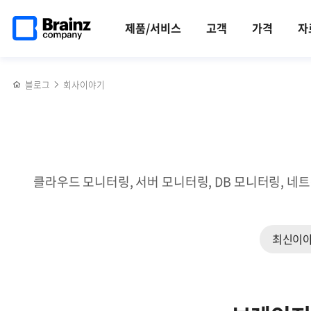
메인
반복영역
2022년
페이스북
트위터
링크드인
블로그
공공분야
페이지로
건너뛰기
협력업체
공유하기
공유하기
공유하기
공유하기
관제
제품/서비스
고객
가격
자
이동
상생
SW
세미나
1위,
제니우스
블로그
회사이야기
(Zenius)
클라우드 모니터링, 서버 모니터링, DB 모니터링, 네
최신이