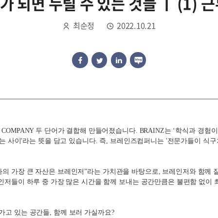
 되면 누릴 수 있는 것들 ㅣ (1) 
최순정
2022.10.21
와
COMPANY
두 단어가 결합해 만들어졌습니다
. BRAINZ
는
‘
학식과 경험이
누는 사이'라는 뜻을 담고 있습니다
.
즉
,
브레인즈컴퍼니는 '전문가들이 식구
사의 가장 큰 자산은 브레인저
”
라는 가치관을 바탕으로
,
브레인저와 함께 
인저들이 하루 중 가장 많은 시간을 함께 보내는 공간만큼은 불편함 없이 
가고 있는 공간들
,
함께 보러 가실까요
?