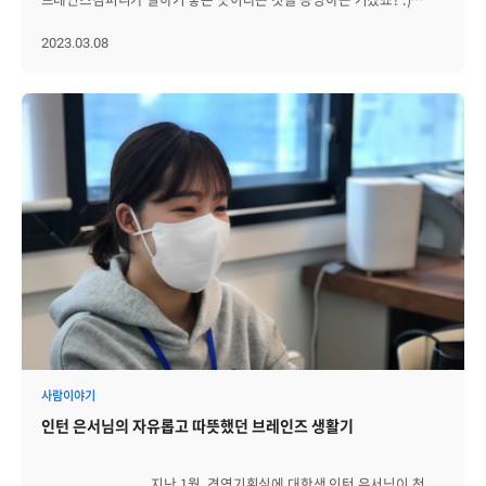
브레인즈컴퍼니는 5년 단위로 장기근속 포상(포상 제도 보러가기)을
하고 있습니다. 이번에는 총 17명의 근속자들이 신년에 포상을
2023.03.08
했는데요. 특히 처음으로 무려 20년 근속자가 등장했는데요. 5년, 10년,
15년, 20년 근속자 중 각 1명씩을 만나, 브레인즈컴퍼니에서
장기근속하며 있었던 에피소드, 장기근속할 수 있었던 브레인즈만의
매력 등에 대해 이야기 나눴습니다. 오늘은 20년 근속한 개발1그룹장
상호님, 15년 근속한 개발5그룹장 재형님의 이야기를 들어보겠습니다.
------------------------------------------------------------- Q. 장기근속 포상
소감 부탁드립니다. 잘 버텼고 고생했다는 뿌듯함과 썩은 물이 되지
말아야 한다는 부담감이 교차합니다. 10년 근속을 받을 때만 해도
뿌듯함이 강했는데 갈수록 부담감이 커지네요. 회사의 성장에 도움이
되도록 더욱 노력하겠습니다. Q. 입사
당시 브레인즈컴퍼니와 현재의 브레인즈컴퍼니를 비교해 봤을
때 달라진 점이 있다면? 회사명이 달라졌고, 동료들이 많아져 이름과
얼굴을 기억하기 힘들게 됐고, 파견 근무가 거의 없어졌고, 사무실
환경이 엄청 좋아졌고, 아메리카노와 음료를 마음껏 먹을 수 있게 됐고,
말 많은 사람이 늘었고, 성수동이 핫 플레이스가 됐다는 것. Q. 그동안
근무하면서 기억에 남는 에피소드에 대해 얘기해주세요. 많은 일들이
있었지만 입사 후 첫 파견근무를 나가서 했던 일이 가장 기억에 남네요.
사람이야기
저희 회사 포함해서 9개 정도 업체가 4개월 정도 진행한
인턴 은서님의 자유롭고 따뜻했던 브레인즈 생활기
프로젝트였는데, 가장 먼저 검수받고 마무리하면서 담당 고객님으로
부터 조그마한 감사의 선물을 받았을 때가 기억납니다. 아직도 제 책상
서랍에 그때 받은 선물이 있지요. Q. 가장 고마웠거나 기억에 남는
지난 1월, 경영기획실에 대학생 인턴 은서님이 첫