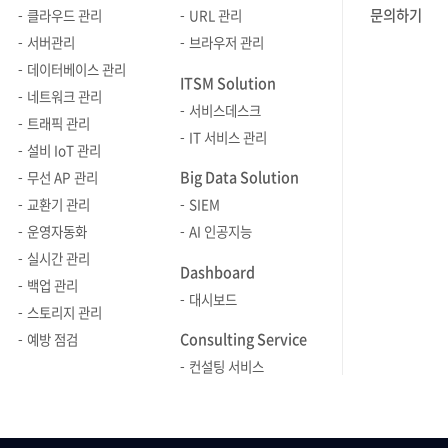
있어요. 3. 개인적으로는 이전 경력에
위기를 극
문의하기
클라우드 관리
URL 관리
비해 여러 가지로 조건이 좋았기
됐습니다.
서버관리
브라우저 관리
때문입니다.ㅎㅎ 통근 거리, 자율 복장,
어느새 행
데이터베이스 관리
ITSM Solution
급여 등 입사를 위한 고민을 더 할 필요가
박종관: 6
네트워크 관리
서비스데스크
없었습니다! 또, 안정적 재무 구조 및
넘어섰고, 
트래픽 관리
IT 서비스 관리
꾸준한 매출 실적 역시 회사를 선택한
증가했습니다
설비 IoT 관리
중요한 이유 중 하나입니다. 4. 수평적
사원이었는
Big Data Solution
무선 AP 관리
조직 문화를 통해 전 직원이 서로
조영수: 입
교환기 관리
SIEM
배려하고 존중할 수 있는 환경을 만들어
혈기왕성하
운영자동화
AI 인공지능
나가고 있다는 점이 가장 마음에 들어요.
청년이었습
실시간 관리
또, 다양한 복지 및 포상
“이게 맞나
Dashboard
백업 관리
제도가 존재한다는 점 역시
고민하며, 
대시보드
스토리지 관리
브레인즈컴퍼니만의 특색이라고 할 수
노력했습니다
Consulting Service
있어요. 5. 크게 두 가지를 꼽을 수 있을
남편이자 두
예방 점검
것 같습니다! 먼저, 가끔 터지는 돌발
팀장으로서
컨설팅 서비스
상황에 대응하는 새로운 업무를
원종혁: 
맞딱뜨려지만 마무리지었을 때 한 단계
비해 허들이
레벨 업하는 느낌이 듭니다. 업무 때문에
있습니다.