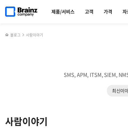
검색
메인
반복영역
페이지로
건너뛰기
제품/서비스
고객
가격
자
이동
블로그
사람이야기
SMS, APM, ITSM, SI
최신이
사람이야기