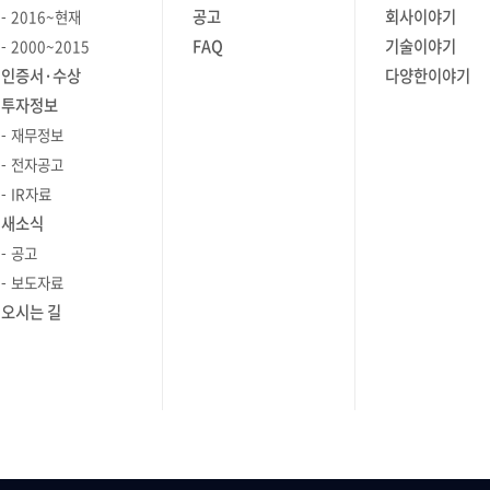
요성을
했고요. 개발자 직군 채용에 도움이 될
공고
회사이야기
2016~현재
전 회사에
수 있도록 ‘개발자 특집 인터뷰’를
FAQ
기술이야기
2000~2015
습니다. ​
진행하기도 했어요. 그 외에도
인증서·수상
다양한이야기
 근무
브레인저들의 주거 복지와 관련한
투자정보
 OEM
업무도 경험해봤습니다. Q. 가장
재무정보
던 회사의
기억에 남는 업무나 뿌듯했던 순간이
전자공고
심했고,
있을까요? ‘넷플릭스 기업 문화가
IR자료
C팀 분들
한국에서도 통할까’라는 주제로
새소식
게
기업문화 TF 회의에서 발표했을 때요.
공고
퍼니는 자사
브레인즈컴퍼니는 행복한 회사를 만들기
보도자료
 내재화
위해 기업문화 TF인 ‘YB(Young
오시는 길
다. Q2.
Brainz)’를 운영 중인데요. YB팀은
적으로
일주일에 한 번씩 회의를 열어
컴퍼니의
브레인즈컴퍼니의 기업문화를 개선해
나가고 있습니다. 이 회의에서 제가
있는
자료를 서치하고 직접 만든 PPT로
 찾는
발표할 기회를 가질 수 있었는데요.
술 지원
넷플릭스가 구축한 새로운 기업문화에