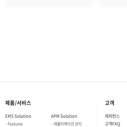
Technical Consulting, 프리세일즈 등
입사 초기와
다양한 직군의 브레인저가 느끼는
브레인즈컴
브레인즈컴퍼니! 함께 보러 가시죠.
점이 있다
Question List 1. 자기소개 2. 업무소개
심재걸: 
3. 브레인즈컴퍼니를 선택한 이유 4.
방향으로 
브레인즈의 매력 5. 성장을 느꼈던 순간
저는 나쁜
6. 브레인즈에서 이루고 싶은 목표 7.
증가했어요.
예비 브레인저에게 한 마디
노력하고 
1. 안녕하세요! 저는 브레인즈컴퍼니
직원이 30
경영지원실 소속 하인혁입니다. 전공은
상장을 했습
도시행정학으로, 첫 사회 경력으로
일을 하며
맡았던 총무 업무를 지금까지 쭉 해 오고
좋아졌어요.
있습니다. 2. 주요 업무 위주로
4.0에서 
말씀드리자면, ▲각종 일상 결의 및
매출은 60
제품/서비스
고객
비품/소모품 구매 ▲연차 관리 ▲
30대의 과
건강검진/경조/라운지 관리 ▲법인
상무가 됐네
EMS Solution
APM Solution
레퍼런스
차량/자산/SW 및 라이선스 관리 ▲기타
넘는 사람
고객FAQ
Features
애플리케이션 관리
총무 업무 등 여러 가지 지원 업무를 맡고
있었습니다.