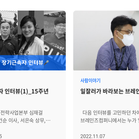
사람이야기
 인터뷰(1)_15주년
일잘러가 바라보는 브레
 전략사업본부 심재걸
다음 인터뷰를 고민하던 차
건순 이사, 서은숙 상무,
브레인즈컴퍼니에서는 누가 
, 조영수 팀장, 원종혁 부장,
잘할까?라는 궁금증이 생겼습니다
팀 문경민 부장> Q1.
브레인저들에게 물어본 결과
5
2022.11.07