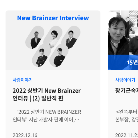
사람이야기
사람이야기
2022 상반기 New Brainzer
장기근속자
인터뷰 | (2) 일반직 편
'2022 상반기 NEW BRAINZER
<왼쪽부터
인터뷰' 지난 개발자 편에 이어,
본부장, 강
이번에는 일반직군 신규 입사자들의
박종관 부장
이야기를 들어봤습니다. 인사, PR, 총무,
인프라코어
2022.12.16
2022.11.2