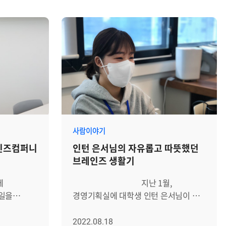
사람이야기
인즈컴퍼니
인턴 은서님의 자유롭고 따뜻했던
브레인즈 생활기
에
지난 1월,
일을
경영기획실에 대학생 인턴 은서님이 첫
. 여러
출근을 했습니다. 곧 졸업을 앞두고
,
있지만, 아직 진로를 결정하지 못해
2022.08.18